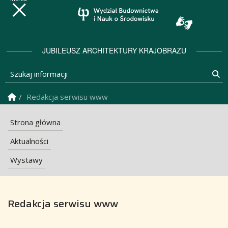
JUBILEUSZ ARCHITEKTURY KRAJOBRAZU
Szukaj informacji
Sz
Strona Główna
Redakcja serwisu www
Strona główna
Aktualności
Wystawy
Redakcja serwisu www