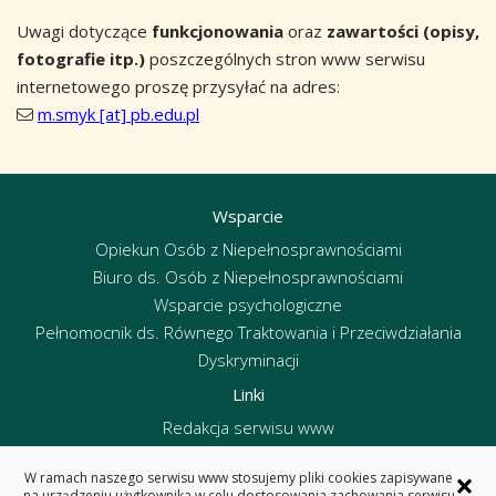
Uwagi dotyczące
funkcjonowania
oraz
zawartości (opisy,
fotografie itp.)
poszczególnych stron www serwisu
internetowego proszę przysyłać na adres:
m.smyk [at] pb.edu.pl
Wsparcie
Opiekun Osób z Niepełnosprawnościami
Biuro ds. Osób z Niepełnosprawnościami
Wsparcie psychologiczne
Pełnomocnik ds. Równego Traktowania i Przeciwdziałania
Dyskryminacji
Linki
Redakcja serwisu www
Deklaracja dostępności
×
W ramach naszego serwisu www stosujemy pliki cookies zapisywane
Polityka prywatności
na urządzeniu użytkownika w celu dostosowania zachowania serwisu