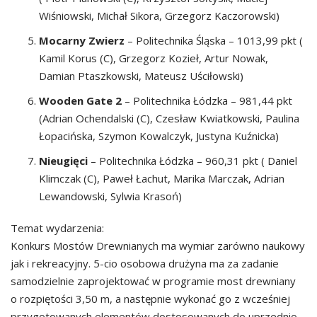
Wiśniowski, Michał Sikora, Grzegorz Kaczorowski)
Mocarny Zwierz
– Politechnika Śląska – 1013,99 pkt (
Kamil Korus (C), Grzegorz Kozieł, Artur Nowak,
Damian Ptaszkowski, Mateusz Uściłowski)
Wooden Gate 2
– Politechnika Łódzka – 981,44 pkt
(Adrian Ochendalski (C), Czesław Kwiatkowski, Paulina
Łopacińska, Szymon Kowalczyk, Justyna Kuźnicka)
Nieugięci
– Politechnika Łódzka – 960,31 pkt ( Daniel
Klimczak (C), Paweł Łachut, Marika Marczak, Adrian
Lewandowski, Sylwia Krasoń)
Temat wydarzenia:
Konkurs Mostów Drewnianych ma wymiar zarówno naukowy
jak i rekreacyjny. 5-cio osobowa drużyna ma za zadanie
samodzielnie zaprojektować w programie most drewniany
o rozpiętości 3,50 m, a następnie wykonać go z wcześniej
przygotowanych elementów dostosowanych do uprzednio