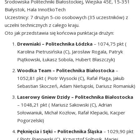
Środowiska Politechniki Białostockiej, Wiejska 45E, 15-351
Białystok, Hala InnoEkoTech
Uczestnicy: 7 drużyn 5-cio osobowych (35 uczestników) z
uczelni technicznych z całego kraju.
Oto jak przedstawia się końcowa punktacja drużyn:
Drewniaki – Politechnika Łódzka
– 1074,75 pkt (
Karolina Pietrusińska (C), Jarosław Rogala, Patryk
Piątkowski, Łukasz Sobola, Hubert Błaszczyk)
Woodka Team – Politechnika Białostocka
–
1052,81 pkt ( Piotr Wysocki (C), Rafał Plaga, Jakub
Sebastian Skoczeń, Adam Nietupski, Dariusz Romaniuk)
Laserowy Gniew Dzidy – Politechnika Białostocka
– 1048,21 pkt ( Mariusz Sakowski (C), Adrian
Sołowianiuk, Michał Kozłow, Rafał Klepacki, Kacper
Pogorzelski)
Pęknięcia i Sęki – Politechnika Śląska
– 1029,90 pkt
( Piotr Pianowski (C), Krzysztof Sołtysik, Maciej