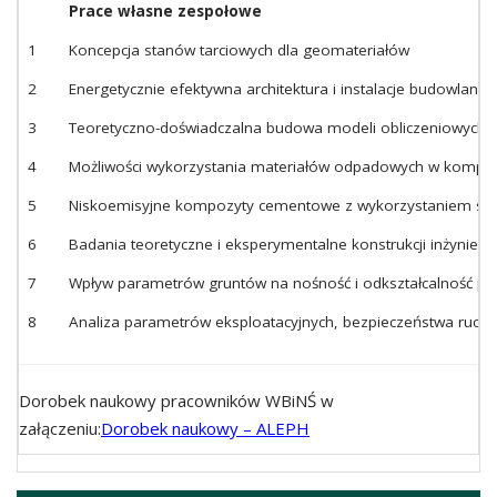
Prace własne zespołowe
1
Koncepcja stanów tarciowych dla geomateriałów
2
Energetycznie efektywna architektura i instalacje budowlan
3
Teoretyczno-doświadczalna budowa modeli obliczeniowych k
4
Możliwości wykorzystania materiałów odpadowych w kompo
5
Niskoemisyjne kompozyty cementowe z wykorzystaniem s
6
Badania teoretyczne i eksperymentalne konstrukcji inżynier
7
Wpływ parametrów gruntów na nośność i odkształcalność p
8
Analiza parametrów eksploatacyjnych, bezpieczeństwa r
Dorobek naukowy pracowników WBiNŚ w
załączeniu:
Dorobek naukowy – ALEPH