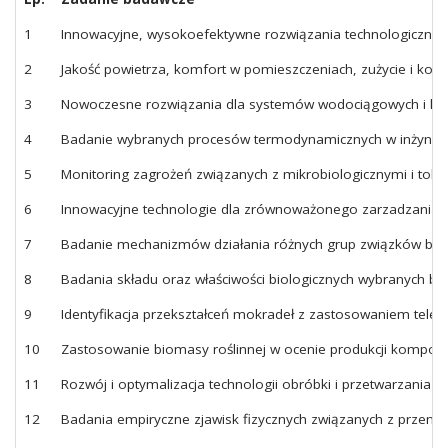
1
Innowacyjne, wysokoefektywne rozwiązania technologiczne w
2
Jakość powietrza, komfort w pomieszczeniach, zużycie i koszt
3
Nowoczesne rozwiązania dla systemów wodociągowych i kan
4
Badanie wybranych procesów termodynamicznych w inżynieri
5
Monitoring zagrożeń związanych z mikrobiologicznymi i tok
6
Innowacyjne technologie dla zrównoważonego zarzadzania 
7
Badanie mechanizmów działania różnych grup związków biol
8
Badania składu oraz właściwości biologicznych wybranych bio
9
Identyfikacja przekształceń mokradeł z zastosowaniem telede
10
Zastosowanie biomasy roślinnej w ocenie produkcji kompon
11
Rozwój i optymalizacja technologii obróbki i przetwarzani
12
Badania empiryczne zjawisk fizycznych związanych z przeno