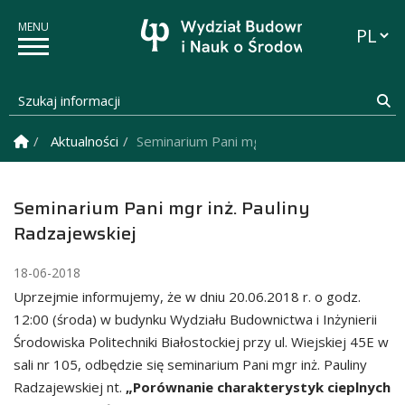
Przełąc
Szukaj informacji
Sz
Strona Główna
Aktualności
Seminarium Pani mgr inż. Pauliny Radzajews
Seminarium Pani mgr inż. Pauliny
Radzajewskiej
18-06-2018
Uprzejmie informujemy, że w dniu 20.06.2018 r. o godz.
12:00 (środa) w budynku Wydziału Budownictwa i Inżynierii
Środowiska Politechniki Białostockiej przy ul. Wiejskiej 45E w
sali nr 105, odbędzie się seminarium Pani mgr inż. Pauliny
Radzajewskiej nt.
„Porównanie charakterystyk cieplnych