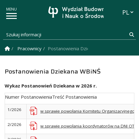
Przełąc
Szukaj informacji
Sz
Strona Główna
Pracownicy
Postanowienia Dziekana WBiNŚ
Postanowienia Dziekana WBiNŚ
Wykaz Postanowień Dziekana w 2026 r.
Numer PostanowieniaTreść Postanowienia
1/2026
w sprawie powołania Komitetu Organizacyjnego Ob
2/2026
w sprawie powołania koordynatorów na DNI OTWAR