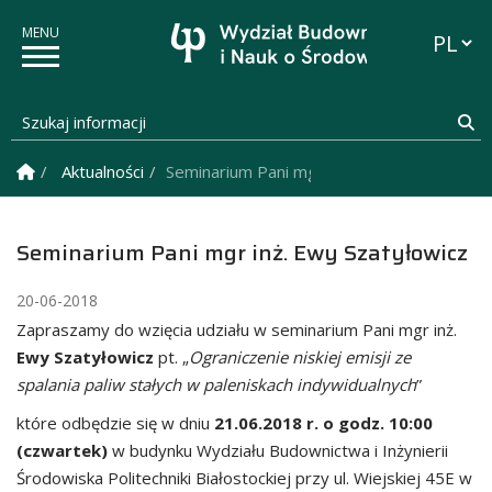
Przełąc
Szukaj informacji
Sz
Strona Główna
Aktualności
Seminarium Pani mgr inż. Ewy Szatyłowicz
Seminarium Pani mgr inż. Ewy Szatyłowicz
20-06-2018
Zapraszamy do wzięcia udziału w seminarium Pani mgr inż.
Ewy Szatyłowicz
pt. „
Ograniczenie niskiej emisji ze
spalania paliw stałych w paleniskach indywidualnych
”
które odbędzie się w dniu
21.06.2018 r. o godz. 10:00
(czwartek)
w budynku Wydziału Budownictwa i Inżynierii
Środowiska Politechniki Białostockiej przy ul. Wiejskiej 45E w