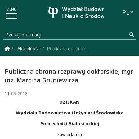
Przełąc
Szukaj informacji
Sz
Strona Główna
Aktualności
Publiczna obrona rozprawy doktorskiej mgr
Publiczna obrona rozprawy doktorskiej mgr
inż. Marcina Gryniewicza
11-09-2018
DZIEKAN
Wydziału Budownictwa i Inżynierii Środowiska
Politechniki Białostockiej
zawiadamia