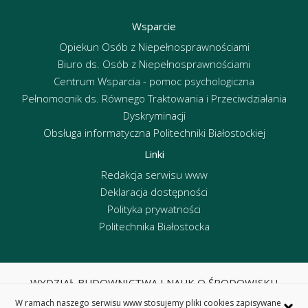
Wsparcie
Opiekun Osób z Niepełnosprawnościami
Biuro ds. Osób z Niepełnosprawnościami
Centrum Wsparcia - pomoc psychologiczna
Pełnomocnik ds. Równego Traktowania i Przeciwdziałania
Dyskryminacji
Obsługa informatyczna Politechniki Białostockiej
Linki
Redakcja serwisu www
Deklaracja dostępności
Polityka prywatności
Politechnika Białostocka
WYDZIAŁ BUDOWNICTWA I NAUK O ŚRODOWISKU
POLITECHNIKA BIAŁOSTOCKA
×
W ramach naszego serwisu www stosujemy pliki cookies zapisywane