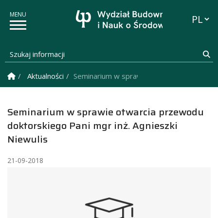
Przełąc
Szukaj informacji
Sz
Strona Główna
Aktualności
Seminarium w sprawie otwarcia przewodu do
Seminarium w sprawie otwarcia przewodu
doktorskiego Pani mgr inż. Agnieszki
Niewulis
21-09-2018