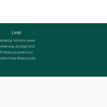
Linki
edakcja serwisu www
eklaracja dostępności
Polityka prywatności
olitechnika Białostocka