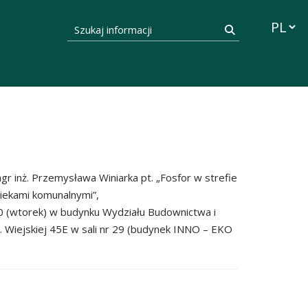
Przełąc
Szukaj informacji
Szukaj
r inż. Przemysława Winiarka pt. „Fosfor w strefie
iekami komunalnymi”,
00 (wtorek) w budynku Wydziału Budownictwa i
 ul. Wiejskiej 45E w sali nr 29 (budynek INNO – EKO