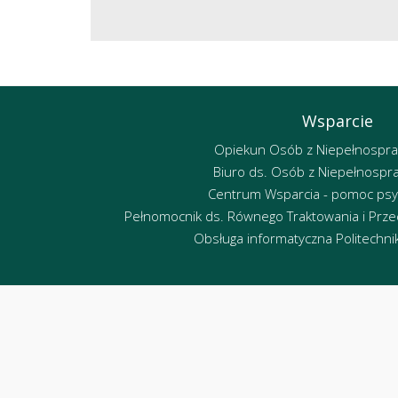
Wsparcie
Opiekun Osób z Niepełnospr
Biuro ds. Osób z Niepełnospr
Centrum Wsparcia - pomoc psy
Pełnomocnik ds. Równego Traktowania i Przec
Obsługa informatyczna Politechniki