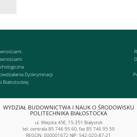
awnościami
R
awnościami
D
chologiczna
iwdziałania Dyskryminacji
P
 Białostockiej
WYDZIAŁ BUDOWNICTWA I NAUK O ŚRODOWISKU
POLITECHNIKA BIAŁOSTOCKA
ul. Wiejska 45E, 15-351 Białystok
tel. centrala 85 746 95 60, fax 85 746 95 59
REGON: 000001672 NIP: 542-020-87-21