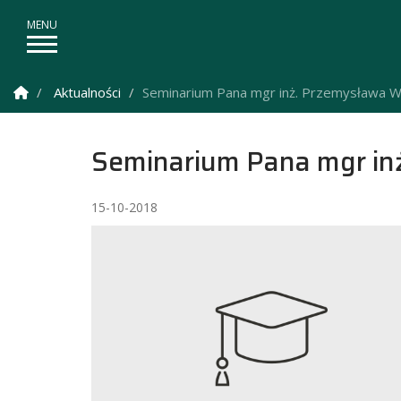
Strona Główna
Aktualności
Seminarium Pana mgr inż. Przemysława Wi
Seminarium Pana mgr in
15-10-2018