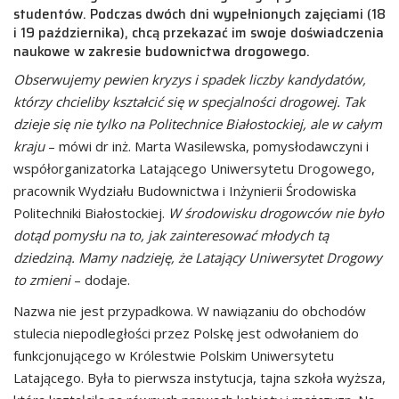
studentów. Podczas dwóch dni wypełnionych zajęciami (18
i 19 października), chcą przekazać im swoje doświadczenia
naukowe w zakresie budownictwa drogowego.
Obserwujemy pewien kryzys i spadek liczby kandydatów,
którzy chcieliby kształcić się w specjalności drogowej. Tak
dzieje się nie tylko na Politechnice Białostockiej, ale w całym
kraju
– mówi dr inż. Marta Wasilewska, pomysłodawczyni i
współorganizatorka Latającego Uniwersytetu Drogowego,
pracownik Wydziału Budownictwa i Inżynierii Środowiska
Politechniki Białostockiej.
W środowisku drogowców nie było
dotąd pomysłu na to, jak zainteresować młodych tą
dziedziną. Mamy nadzieję, że Latający Uniwersytet Drogowy
to zmieni
– dodaje.
Nazwa nie jest przypadkowa. W nawiązaniu do obchodów
stulecia niepodległości przez Polskę jest odwołaniem do
funkcjonującego w Królestwie Polskim Uniwersytetu
Latającego. Była to pierwsza instytucja, tajna szkoła wyższa,