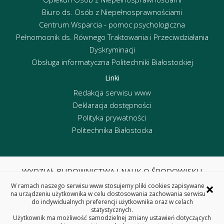
Biuro ds. Osób z Niepełnosprawnościami
Centrum Wsparcia - pomoc psychologiczna
Pełnomocnik ds. Równego Traktowania i Przeciwdziałania
Dyskryminacji
Obsługa informatyczna Politechniki Białostockiej
Linki
Redakcja serwisu www
Deklaracja dostępności
Polityka prywatności
Politechnika Białostocka
WYDZIAŁ BUDOWNICTWA I NAUK O ŚRODOWISKU
POLITECHNIKA BIAŁOSTOCKA
×
W ramach naszego serwisu www stosujemy pliki cookies zapisywane
ul. Wiejska 45E, 15-351 Białystok
na urządzeniu użytkownika w celu dostosowania zachowania serwisu
do indywidualnych preferencji użytkownika oraz w celach
tel. centrala 85 746 95 60, fax 85 746 95 59
statystycznych.
REGON: 000001672 NIP: 542-020-87-21
Użytkownik ma możliwość samodzielnej zmiany ustawień dotyczących