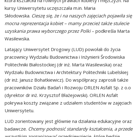
która kształciła na równych prawach kobiety i mężczyzn. Na
kursy Uniwersytetu uczęszczała m.in. Maria
Skłodowska.
Cieszę się, że i na naszych zajęciach pojawiła się
mocna reprezentacja kobiet – mamy przecież także stulecie
uzyskania prawa wyborczego przez Polki
– podkreśla Marta
Wasilewska.
Latający Uniwersytet Drogowy (LUD) powołali do życia
pracownicy Wydziału Budownictwa i Inżynierii Środowiska
Politechniki Białostockiej (dr inż. Marta Wasilewska) oraz
Wydziału Budownictwa i Architektury Politechniki Lubelskiej
(dr inż. Janusz Bohatkiewicz). Do współpracy zaprosili także
pracowników Działu Badań i Rozwoju ORLEN Asfalt Sp. z o.o
(dyrektor dr inż. Krzysztof Błażejowski). ORLEN Asfalt
pokrywa koszty związane z udziałem studentów w zajęciach
Uniwersytetu.
LUD zorientowany jest głównie na działania edukacyjne oraz
badawcze.
Chcemy podnosić standardy kształcenia, a przede
wszystkim zorganizować przedsięwzięcie, które będzie