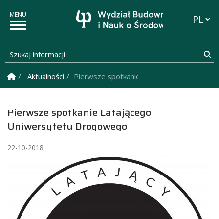
Przełąc
Szukaj informacji
Sz
Strona Główna
Aktualności
Pierwsze spotkanie Latającego Uniwersy
Pierwsze spotkanie Latającego
Uniwersytetu Drogowego
22-10-2018