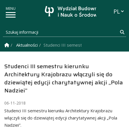
Przełąc
Szukaj informacji
Sz
Strona Główna
Aktualności
Studenci III semestru kierunku Architektury
Studenci III semestru kierunku
Architektury Krajobrazu włączyli się do
dziewiątej edycji charytatywnej akcji „Pola
Nadziei”
06-11-2018
Studenci III semestru kierunku Architektury Krajobrazu
włączyli się do dziewiątej edycji charytatywnej akcji „Pola
Nadziei”.