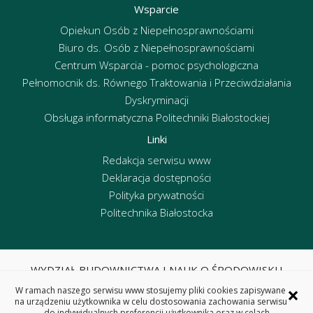
Wsparcie
Opiekun Osób z Niepełnosprawnościami
Biuro ds. Osób z Niepełnosprawnościami
Centrum Wsparcia - pomoc psychologiczna
Pełnomocnik ds. Równego Traktowania i Przeciwdziałania
Dyskryminacji
Obsługa informatyczna Politechniki Białostockiej
Linki
Redakcja serwisu www
Deklaracja dostępności
Polityka prywatności
Politechnika Białostocka
WYDZIAŁ BUDOWNICTWA I NAUK O ŚRODOWISKU
POLITECHNIKA BIAŁOSTOCKA
×
W ramach naszego serwisu www stosujemy pliki cookies zapisywane
ul. Wiejska 45E, 15-351 Białystok
na urządzeniu użytkownika w celu dostosowania zachowania serwisu
do indywidualnych preferencji użytkownika oraz w celach