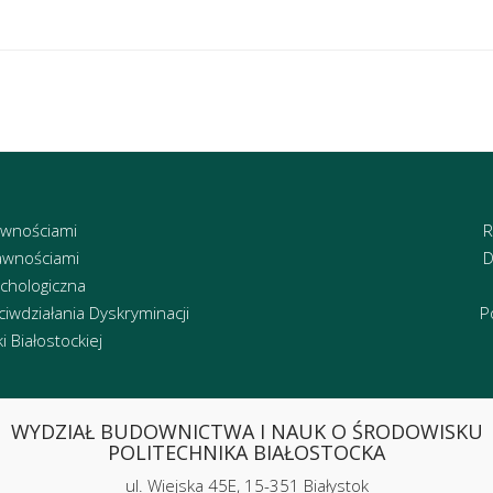
awnościami
R
awnościami
D
chologiczna
iwdziałania Dyskryminacji
P
 Białostockiej
WYDZIAŁ BUDOWNICTWA I NAUK O ŚRODOWISKU
POLITECHNIKA BIAŁOSTOCKA
ul. Wiejska 45E, 15-351 Białystok