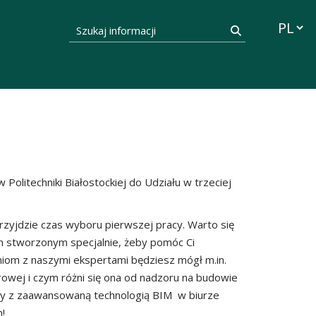
Przełąc
Szukaj informacji
Szukaj
litechniki Białostockiej do Udziału w trzeciej
rzyjdzie czas wyboru pierwszej pracy. Warto się
 stworzonym specjalnie, żeby pomóc Ci
niom z naszymi ekspertami będziesz mógł m.in.
rowej i czym różni się ona od nadzoru na budowie
pracy z zaawansowaną technologią BIM w biurze
!