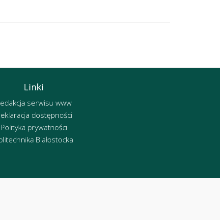
Linki
edakcja serwisu www
eklaracja dostępności
Polityka prywatności
olitechnika Białostocka