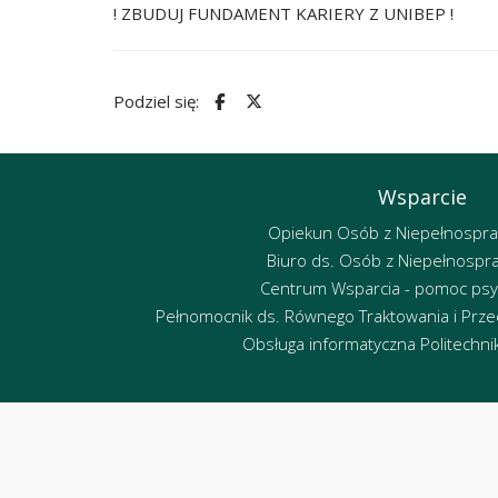
! ZBUDUJ FUNDAMENT KARIERY Z UNIBEP !
Podziel się:
Wsparcie
Opiekun Osób z Niepełnospr
Biuro ds. Osób z Niepełnospr
Centrum Wsparcia - pomoc psy
Pełnomocnik ds. Równego Traktowania i Przec
Obsługa informatyczna Politechniki