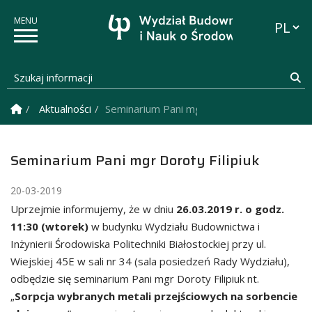
Przełąc
Szukaj informacji
Sz
Strona Główna
Aktualności
Seminarium Pani mgr Doroty Filipiuk
Seminarium Pani mgr Doroty Filipiuk
20-03-2019
Uprzejmie informujemy, że w dniu
26.03.2019 r. o godz.
11:30 (wtorek)
w budynku Wydziału Budownictwa i
Inżynierii Środowiska Politechniki Białostockiej przy ul.
Wiejskiej 45E w sali nr 34 (sala posiedzeń Rady Wydziału),
odbędzie się seminarium Pani mgr Doroty Filipiuk nt.
„
Sorpcja wybranych metali przejściowych na sorbencie