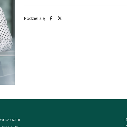
Podziel się:
awnościami
R
awnościami
D