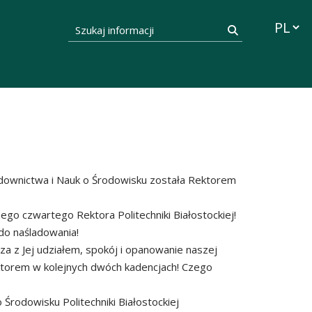
Przełąc
Szukaj informacji
Szukaj
downictwa i Nauk o Środowisku została Rektorem
go czwartego Rektora Politechniki Białostockiej!
do naśladowania!
 z Jej udziałem, spokój i opanowanie naszej
ktorem w kolejnych dwóch kadencjach! Czego
Środowisku Politechniki Białostockiej