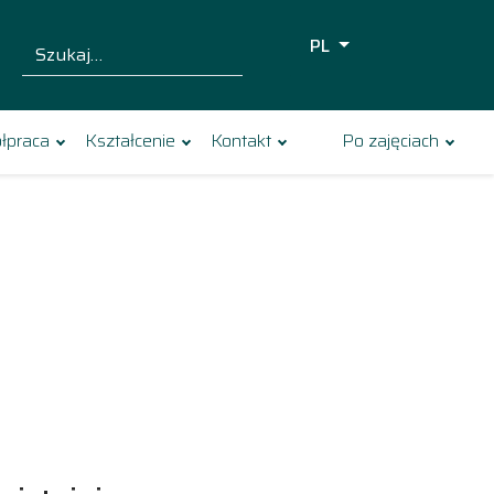
PL
Szukaj dla:
Szukaj
łpraca
Kształcenie
Kontakt
Po zajęciach