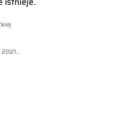
 istnieje.
kiej
, 2021…