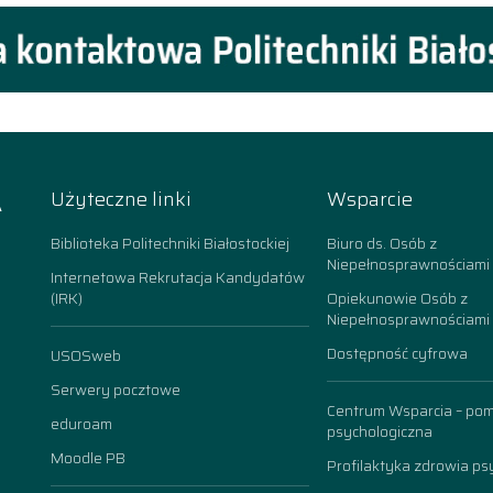
A
Użyteczne linki
Wsparcie
k
Biblioteka Politechniki Białostockiej
Biuro ds. Osób z
Niepełnosprawnościami
Internetowa Rekrutacja Kandydatów
(IRK)
Opiekunowie Osób z
Niepełnosprawnościami
Dostępność cyfrowa
USOSweb
n
Serwery pocztowe
Centrum Wsparcia – po
eduroam
psychologiczna
Moodle PB
Profilaktyka zdrowia ps