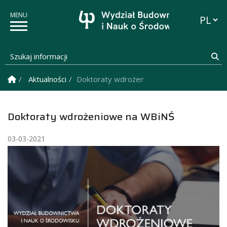
Przełąc
Szukaj informacji
Sz
Strona Główna
Aktualności
Doktoraty wdrożeniowe na WBiNŚ
Doktoraty wdrożeniowe na WBiNŚ
03-03-2021