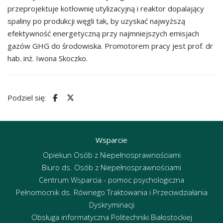
przeprojektuje kotłownię utylizacyjną i reaktor dopalający
spaliny po produkcji węgli tak, by uzyskać najwyższą
efektywność energetyczną przy najmniejszych emisjach
gazów GHG do środowiska. Promotorem pracy jest prof. dr
hab. inż. Iwona Skoczko.
Podziel się:
Wsparcie
Opiekun Osób z Niepełnosprawnościami
Biuro ds. Osób z Niepełnosprawnościami
Centrum Wsparcia - pomoc psychologiczna
Pełnomocnik ds. Równego Traktowania i Przeciwdziałania
Dyskryminacji
Obsługa informatyczna Politechniki Białostockiej