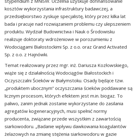
stypendium z MNiSW. Uczelnia uzyskuje dofinansowanie
kosztów wykorzystania infrastruktury badawczej, a
przedsiębiorstwo zyskuje specjalistę, który przez kilka lat
bada i pracuje nad rozwiązaniem problemu czy ulepszeniem
produktu. Wydział Budownictwa i Nauk o Środowisku
realizuje doktoraty wdrożeniowe w porozumieniu z
Wodociągami Białostockimi Sp. z o.o. oraz Grand Activated
Sp. z o.o. z Hajnówki.
Temat realizowany przez mgr. inż. Dariusza Kozłowskiego,
wiąże się z działalnością Wodociągów Białostockich i
Oczyszczalni Ścieków w Białymstoku. Osady będące tzw.
„produktem ubocznym” oczyszczania ścieków poddawane są
licznym procesom, których efektem jest m.in. biogaz. To
paliwo, zanim jednak zostanie wykorzystane do zasilania
agregatów kogeneracyjnych, musi spełnić normy
producenta, związane przede wszystkim z zawartością
siarkowodoru. „Badanie wpływu dawkowania koagulantów
żelazowych na zmianę stężenia siarkowodoru w gazie