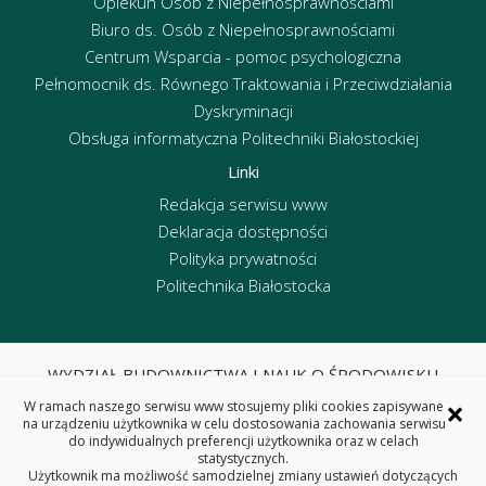
Opiekun Osób z Niepełnosprawnościami
Biuro ds. Osób z Niepełnosprawnościami
Centrum Wsparcia - pomoc psychologiczna
Pełnomocnik ds. Równego Traktowania i Przeciwdziałania
Dyskryminacji
Obsługa informatyczna Politechniki Białostockiej
Linki
Redakcja serwisu www
Deklaracja dostępności
Polityka prywatności
Politechnika Białostocka
WYDZIAŁ BUDOWNICTWA I NAUK O ŚRODOWISKU
POLITECHNIKA BIAŁOSTOCKA
×
W ramach naszego serwisu www stosujemy pliki cookies zapisywane
ul. Wiejska 45E, 15-351 Białystok
na urządzeniu użytkownika w celu dostosowania zachowania serwisu
do indywidualnych preferencji użytkownika oraz w celach
tel. centrala 85 746 95 60, fax 85 746 95 59
statystycznych.
REGON: 000001672 NIP: 542-020-87-21
Użytkownik ma możliwość samodzielnej zmiany ustawień dotyczących