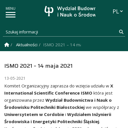
Przełąc
Szukaj informacji
Sz
Strona Główna
Aktualności
ISMO 2021 – 14 maja 2021
ISMO 2021 – 14 maja 2021
13-05-2021
Komitet Organizacyjny zaprasza do wzięcia udziału w
X
International Scientific Conference ISMO
która jest
organizowana przez
Wydział Budownictwa i Nauk o
Środowisku Politechniki Białostockiej
we współpracy z
Uniwersytetem w Cordobie
i
Wydziałem Inżynierii
Środowiska i Energetyki Politechniki Śląskiej
.