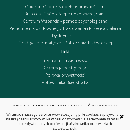
Opiekun Osób z Niepełnosprawnościami
Biuro ds. Osób z Niepełnosprawnościami
Centrum Wsparcia - pomoc psychologiczna
Pełnomocnik ds. Równego Traktowania i Przeciwdziałania
Dyskryminacji
Obsługa informatyczna Politechniki Białostockiej
Linki
Redakcja serwisu www
Deklaracja dostępności
Polityka prywatności
Politechnika Białostocka
WYDZIAŁ BUDOWNICTWA I NAUK O ŚRODOWISKU
POLITECHNIKA BIAŁOSTOCKA
×
W ramach naszego serwisu www stosujemy pliki cookies zapisywane
ul. Wiejska 45E, 15-351 Białystok
na urządzeniu użytkownika w celu dostosowania zachowania serwisu
do indywidualnych preferencji użytkownika oraz w celach
tel. centrala 85 746 95 60, fax 85 746 95 59
statystycznych.