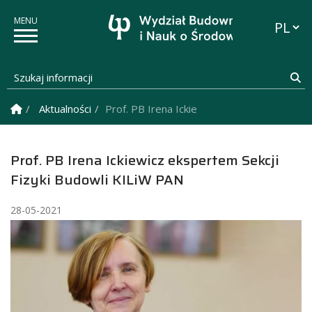
Przełąc
Szukaj informacji
Sz
Strona Główna
Aktualności
Prof. PB Irena Ickiewicz ekspertem Sekcji 
Prof. PB Irena Ickiewicz ekspertem Sekcji
Fizyki Budowli KILiW PAN
28-05-2021