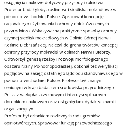
osiągnięcia naukowe dotyczyły przyrody i rolnictwa.
Profesor badał gleby, roślinność i siedliska mokradłowe w
północno-wschodniej Polsce. Opracował koncepcję
racjonalnego użytkowania i ochrony obiektów cennych
przyrodniczo. Wskazywał na praktyczne sposoby ochrony
czynnej siedlisk mokradłowych w Dolinie Górnej Narwi i
Kotlinie Biebrzańskiej. Należał do grona twórców koncepcji
ochrony przyrody mokradeł w dolinach Narwi i Biebrzy.
Odtworzył genezę rzeźby i rozwoju morfologicznego
obszaru Niziny Północnopodlaskiej, dokonał też weryfikacji
poglądów na zasięg ostatniego lądolodu skandynawskiego w
północno-wschodniej Polsce. Profesor był znanym i
cenionym w kraju badaczem środowiska przyrodniczego
Polski z wielopłaszczyznowym i interdyscyplinarnym
dorobkiem naukowym oraz osiągnięciami dydaktycznymi i
organizacyjnymi.
Profesor był członkiem rozlicznych rad i gremiów
opiniotwórczych. Sprawował funkcję przewodniczącego