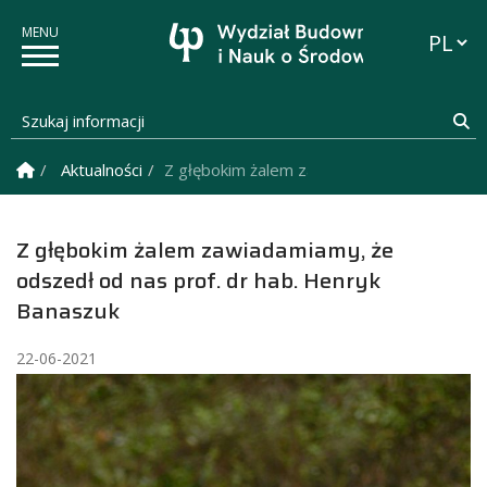
Przełąc
Szukaj informacji
Sz
Strona Główna
Aktualności
Z głębokim żalem zawiadamiamy, że odszed
Z głębokim żalem zawiadamiamy, że
odszedł od nas prof. dr hab. Henryk
Banaszuk
22-06-2021