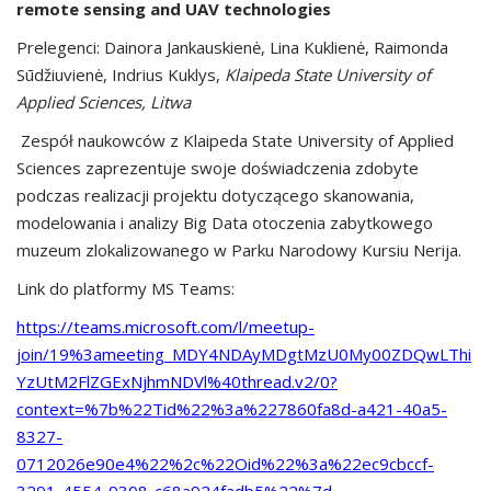
remote sensing and UAV technologies
Prelegenci: Dainora Jankauskienė, Lina Kuklienė, Raimonda
Sūdžiuvienė, Indrius Kuklys,
Klaipeda State University of
Applied Sciences, Litwa
Zespół naukowców z Klaipeda State University of Applied
Sciences zaprezentuje swoje doświadczenia zdobyte
podczas realizacji projektu dotyczącego skanowania,
modelowania i analizy Big Data otoczenia zabytkowego
muzeum zlokalizowanego w Parku Narodowy Kursiu Nerija.
Link do platformy MS Teams:
https://teams.microsoft.com/l/meetup-
join/19%3ameeting_MDY4NDAyMDgtMzU0My00ZDQwLThi
YzUtM2FlZGExNjhmNDVl%40thread.v2/0?
context=%7b%22Tid%22%3a%227860fa8d-a421-40a5-
8327-
0712026e90e4%22%2c%22Oid%22%3a%22ec9cbccf-
3291-4554-9308-c68a924fadb5%22%7d