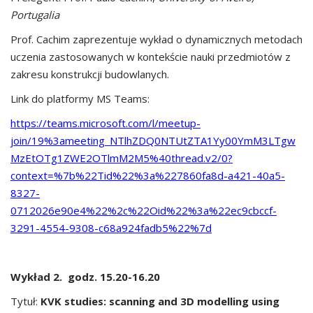
Portugalia
Prof. Cachim zaprezentuje wykład o dynamicznych metodach
uczenia zastosowanych w kontekście nauki przedmiotów z
zakresu konstrukcji budowlanych.
Link do platformy MS Teams:
https://teams.microsoft.com/l/meetup-
join/19%3ameeting_NTlhZDQ0NTUtZTA1Yy00YmM3LTgw
MzEtOTg1ZWE2OTlmM2M5%40thread.v2/0?
context=%7b%22Tid%22%3a%227860fa8d-a421-40a5-
8327-
0712026e90e4%22%2c%22Oid%22%3a%22ec9cbccf-
3291-4554-9308-c68a924fadb5%22%7d
Wykład 2. godz. 15.20-16.20
Tytuł:
KVK studies: scanning and 3D modelling using