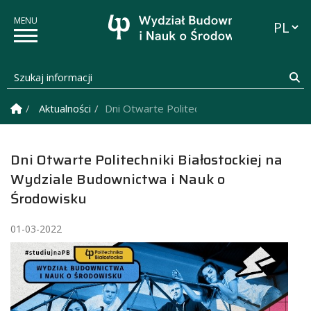
Przełąc
Szukaj informacji
Sz
Strona Główna
Aktualności
Dni Otwarte Politechniki Białostockiej na 
Dni Otwarte Politechniki Białostockiej na
Wydziale Budownictwa i Nauk o
Środowisku
01-03-2022