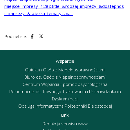
miejsce_imprezy=128&title=&rodzaj_imprezy=&dostepnos
c_imprezy=&sciezka_tematyczna=
Podziel się:
Wsparcie
Opiekun Osób z Niepełnosprawnościami
Biuro ds. Osób z Niepełnosprawnościami
Centrum Wsparcia - pomoc psychologiczna
Pełnomocnik ds. Równego Traktowania i Przeciwdziałania
Dyskryminacji
Obsługa informatyczna Politechniki Białostockiej
Linki
Redakcja serwisu www