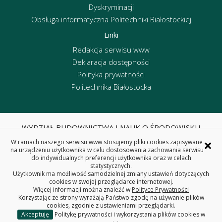
Dyskryminacji
Obsługa informatyczna Politechniki Białostockiej
Linki
Redakcja serwisu www
Deklaracja dostępności
Polityka prywatności
Politechnika Białostocka
WYDZIAŁ BUDOWNICTWA I NAUK O ŚRODOWISKU
POLITECHNIKA BIAŁOSTOCKA
×
W ramach naszego serwisu www stosujemy pliki cookies zapisywane
ul. Wiejska 45E, 15-351 Białystok
na urządzeniu użytkownika w celu dostosowania zachowania serwisu
do indywidualnych preferencji użytkownika oraz w celach
tel. centrala 85 746 95 60, fax 85 746 95 59
statystycznych.
REGON: 000001672 NIP: 542-020-87-21
Użytkownik ma możliwość samodzielnej zmiany ustawień dotyczących
cookies w swojej przeglądarce internetowej.
Więcej informacji można znaleźć w
Polityce Prywatności
Korzystając ze strony wyrażają Państwo zgodę na używanie plików
cookies, zgodnie z ustawieniami przeglądarki.
Akceptuję
Politykę prywatności i wykorzystania plików cookies w
Copyright © 2025 Politechnika Białostocka