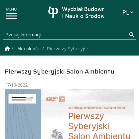
Przełąc
Szukaj informacji
Sz
Strona Główna
Aktualności
Pierwszy Syberyjski Salon Ambientu
Pierwszy Syberyjski Salon Ambientu
17-10-2022