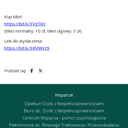
Kup bilet:
https://bit.ly/3VgTki1
(bilet normalny: 10 zł, bilet ulgowy: 5 zł)
Link do wydarzenia:
https://bit.ly/3RVWVz9
Podziel się:
Wsparcie
Opiekun Osób z Niepełnosprawnościami
Biuro ds. Osób z Niepełnosprawnościami
Centrum Wsparcia - pomoc psychologiczna
Pełnomocnik ds. Równego Traktowania i Przeciwdziałania