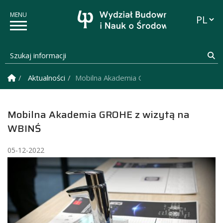
Przełąc
Szukaj informacji
Sz
Strona Główna
Aktualności
Mobilna Akademia GROHE z wizytą na WB
Mobilna Akademia GROHE z wizytą na
WBINŚ
05-12-2022