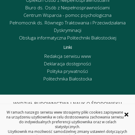
Biuro ds. Osób z Niepełnosprawnościami
Centrum Wsparcia - pomoc psychologiczna
Pełnomocnik ds. Równego Traktowania i Przeciwdziałania
Dyskryminacji
Obsługa informatyczna Politechniki Białostockiej
Linki
Redakcja serwisu www
Deklaracja dostępności
Polityka prywatności
Politechnika Białostocka
WYDZIAŁ BUDOWNICTWA I NAUK O ŚRODOWISKU
POLITECHNIKA BIAŁOSTOCKA
×
W ramach naszego serwisu www stosujemy pliki cookies zapisywane
ul. Wiejska 45E, 15-351 Białystok
na urządzeniu użytkownika w celu dostosowania zachowania serwisu
do indywidualnych preferencji użytkownika oraz w celach
tel. centrala 85 746 95 60, fax 85 746 95 59
statystycznych.
REGON: 000001672 NIP: 542-020-87-21
Użytkownik ma możliwość samodzielnej zmiany ustawień dotyczących