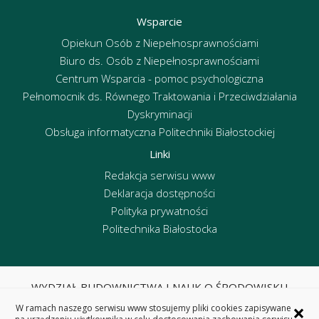
Wsparcie
Opiekun Osób z Niepełnosprawnościami
Biuro ds. Osób z Niepełnosprawnościami
Centrum Wsparcia - pomoc psychologiczna
Pełnomocnik ds. Równego Traktowania i Przeciwdziałania
Dyskryminacji
Obsługa informatyczna Politechniki Białostockiej
Linki
Redakcja serwisu www
Deklaracja dostępności
Polityka prywatności
Politechnika Białostocka
WYDZIAŁ BUDOWNICTWA I NAUK O ŚRODOWISKU
POLITECHNIKA BIAŁOSTOCKA
×
W ramach naszego serwisu www stosujemy pliki cookies zapisywane
ul. Wiejska 45E, 15-351 Białystok