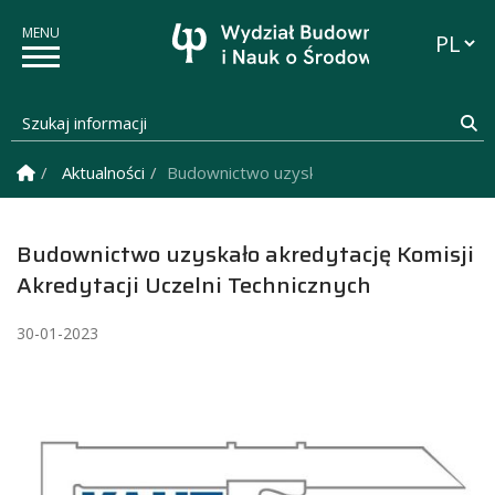
Przełąc
Szukaj informacji
Sz
Strona Główna
Aktualności
Budownictwo uzyskało akredytację Komisji 
Budownictwo uzyskało akredytację Komisji
Akredytacji Uczelni Technicznych
30-01-2023