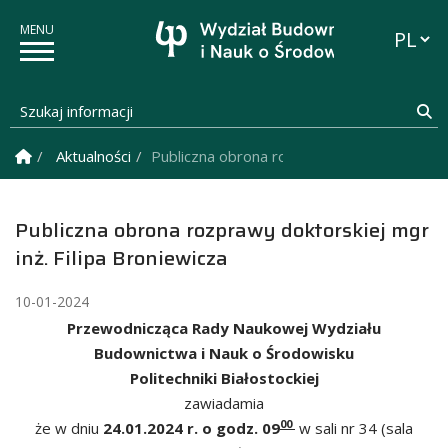
Przełąc
Szukaj informacji
Sz
Strona Główna
Aktualności
Publiczna obrona rozprawy doktorskiej mgr 
Publiczna obrona rozprawy doktorskiej mgr
inż. Filipa Broniewicza
10-01-2024
Przewodnicząca Rady Naukowej Wydziału
Budownictwa i Nauk o Środowisku
Politechniki Białostockiej
zawiadamia
00
że w dniu
24.01.2024 r. o godz. 09
w sali nr 34 (sala