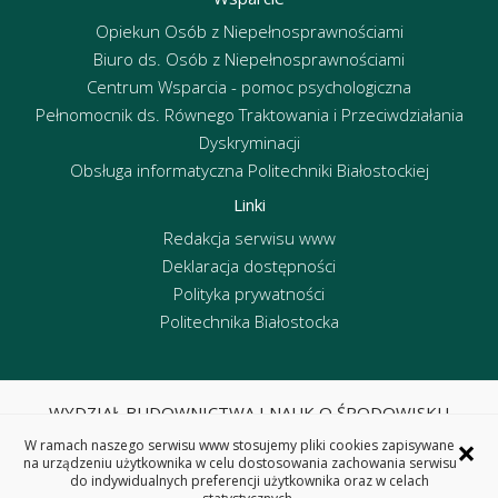
Opiekun Osób z Niepełnosprawnościami
Biuro ds. Osób z Niepełnosprawnościami
Centrum Wsparcia - pomoc psychologiczna
Pełnomocnik ds. Równego Traktowania i Przeciwdziałania
Dyskryminacji
Obsługa informatyczna Politechniki Białostockiej
Linki
Redakcja serwisu www
Deklaracja dostępności
Polityka prywatności
Politechnika Białostocka
WYDZIAŁ BUDOWNICTWA I NAUK O ŚRODOWISKU
POLITECHNIKA BIAŁOSTOCKA
×
W ramach naszego serwisu www stosujemy pliki cookies zapisywane
ul. Wiejska 45E, 15-351 Białystok
na urządzeniu użytkownika w celu dostosowania zachowania serwisu
do indywidualnych preferencji użytkownika oraz w celach
tel. centrala 85 746 95 60, fax 85 746 95 59