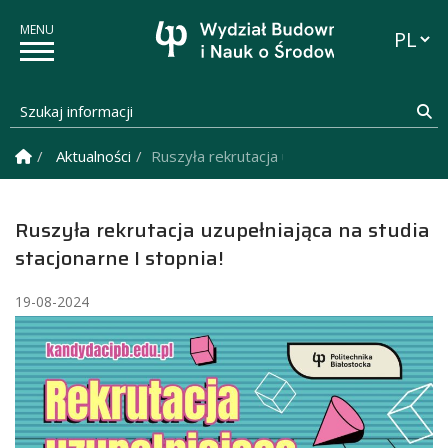
Przełąc
Szukaj informacji
Sz
Strona Główna
Aktualności
Ruszyła rekrutacja uzupełniająca na studia 
Ruszyła rekrutacja uzupełniająca na studia
stacjonarne I stopnia!
19-08-2024