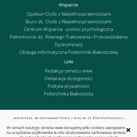
Wsparcie
Opiekun Osób z Niepełnosprawnościami
Biuro ds. Osób z Niepełnosprawnościami
Centrum Wsparcia - pomoc psychologiczna
Pełnomocnik ds. Równego Traktowania i Przeciwdziałania
Dyskryminacji
Obsługa informatyczna Politechniki Białostockiej
Linki
Redakcja serwisu www
Deklaracja dostępności
Polityka prywatności
Politechnika Białostocka
WYDZIAŁ BUDOWNICTWA I NAUK O ŚRODOWISKU
POLITECHNIKA BIAŁOSTOCKA
×
W ramach naszego serwisu www stosujemy pliki cookies zapisywane
ul. Wiejska 45E, 15-351 Białystok
na urządzeniu użytkownika w celu dostosowania zachowania serwisu