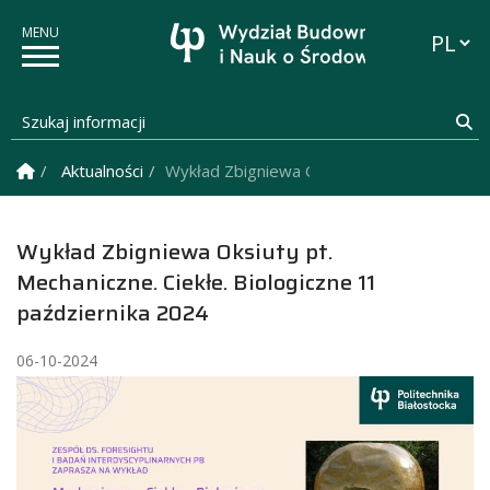
Przełąc
Szukaj informacji
Sz
Strona Główna
Aktualności
Wykład Zbigniewa Oksiuty pt. Mechaniczne. 
Wykład Zbigniewa Oksiuty pt.
Mechaniczne. Ciekłe. Biologiczne 11
października 2024
06-10-2024