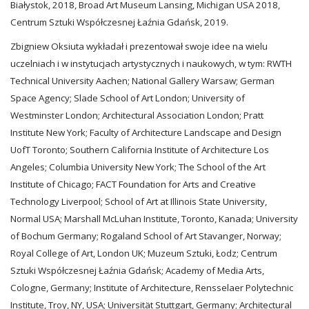
Białystok, 2018, Broad Art Museum Lansing, Michigan USA 2018,
Centrum Sztuki Współczesnej Łaźnia Gdańsk, 2019.
Zbigniew Oksiuta wykładał i prezentował swoje idee na wielu
uczelniach i w instytucjach artystycznych i naukowych, w tym: RWTH
Technical University Aachen; National Gallery Warsaw; German
Space Agency; Slade School of Art London; University of
Westminster London; Architectural Association London; Pratt
Institute New York; Faculty of Architecture Landscape and Design
UofT Toronto; Southern California Institute of Architecture Los
Angeles; Columbia University New York; The School of the Art
Institute of Chicago; FACT Foundation for Arts and Creative
Technology Liverpool; School of Art at Illinois State University,
Normal USA; Marshall McLuhan Institute, Toronto, Kanada; University
of Bochum Germany; Rogaland School of Art Stavanger, Norway;
Royal College of Art, London UK; Muzeum Sztuki, Łodz; Centrum
Sztuki Współczesnej Łaźnia Gdańsk; Academy of Media Arts,
Cologne, Germany; Institute of Architecture, Rensselaer Polytechnic
Institute, Troy, NY, USA; Universität Stuttgart, Germany; Architectural