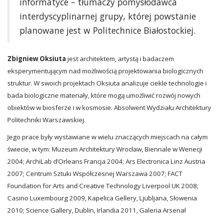
informatyce – tłumaczy pomysłodawca
interdyscyplinarnej grupy, której powstanie
planowane jest w Politechnice Białostockiej.
Zbigniew Oksiuta
jest architektem, artystą i badaczem
eksperymentującym nad możliwością projektowania biologicznych
struktur. W swoich projektach Oksiuta analizuje ciekle technologie i
bada biologiczne materiały, które mogą umożliwić rozwój nowych
obiektów w biosferze i w kosmosie. Absolwent Wydziału Architektury
Politechniki Warszawskiej.
Jego prace były wystawiane w wielu znaczących miejscach na całym
świecie, w tym: Muzeum Architektury Wrocław, Biennale w Wenecji
2004; ArchiLab d’Orleans Francja 2004; Ars Electronica Linz Austria
2007; Centrum Sztuki Współczesnej Warszawa 2007; FACT
Foundation for Arts and Creative Technology Liverpool UK 2008;
Casino Luxembourg 2009, Kapelica Gellery, Ljubljana, Słowenia
2010; Science Gallery, Dublin, Irlandia 2011, Galeria Arsenał