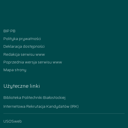
Facebook
Instagram
YouTube
TikTok
linkedin
BIP PB
Polityka prywatności
Deklaracja dostępności
Redakcja serwisu www
Poprzednia wersja serwisu www
Mapa strony
Użyteczne linki
Biblioteka Politechniki Białostockiej
Internetowa Rekrutacja Kandydatów (IRK)
USOSweb