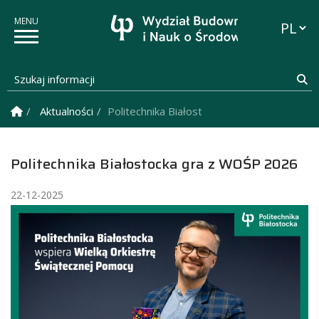
Przełąc
Szukaj informacji
Sz
Strona Główna
Aktualności
Politechnika Białostocka gra z WOŚP 2026
Politechnika Białostocka gra z WOŚP 2026
22-12-2025