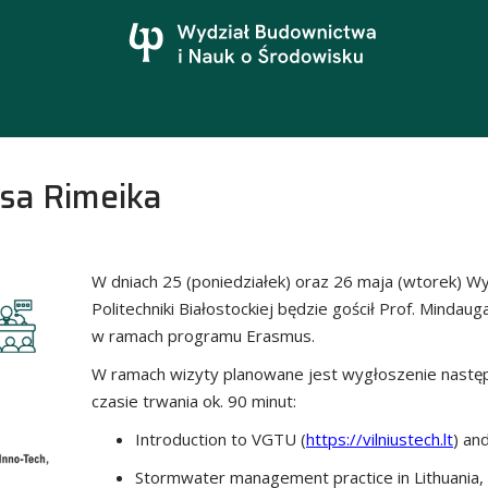
sa Rimeika
W dniach 25 (poniedziałek) oraz 26 maja (wtorek) W
Politechniki Białostockiej będzie gościł Prof. Mindau
w ramach programu Erasmus.
W ramach wizyty planowane jest wygłoszenie następ
czasie trwania ok. 90 minut:
Introduction to VGTU (
https://vilniustech.lt
) and
Stormwater management practice in Lithuania,