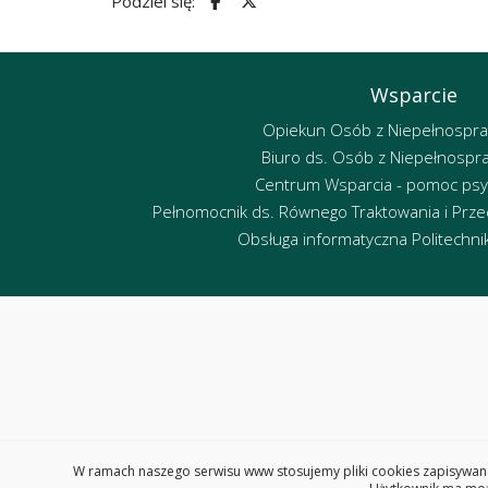
Podziel się:
Wsparcie
Opiekun Osób z Niepełnospr
Biuro ds. Osób z Niepełnospr
Centrum Wsparcia - pomoc psy
Pełnomocnik ds. Równego Traktowania i Przec
Obsługa informatyczna Politechniki
W ramach naszego serwisu www stosujemy pliki cookies zapisywane