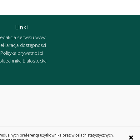
Linki
edakcja serwisu www
eklaracja dostępności
Polityka prywatności
olitechnika Białostocka
×
dualnych preferencji użytkownika oraz w celach statystycznych.