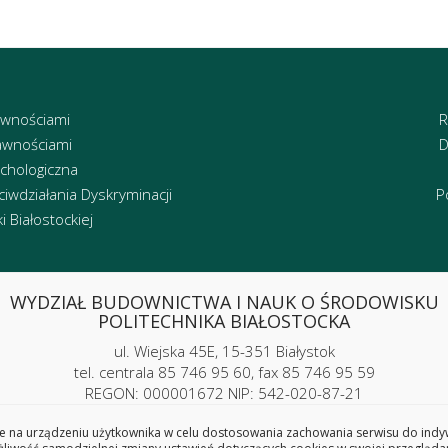
awnościami
R
awnościami
D
chologiczna
iwdziałania Dyskryminacji
P
 Białostockiej
WYDZIAŁ BUDOWNICTWA I NAUK O ŚRODOWISKU
POLITECHNIKA BIAŁOSTOCKA
ul. Wiejska 45E, 15-351 Białystok
tel. centrala 85 746 95 60, fax 85 746 95 59
REGON: 000001672 NIP: 542-020-87-21
 na urządzeniu użytkownika w celu dostosowania zachowania serwisu do indywi