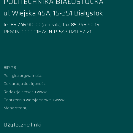
POLITECHNIKA BIAŁOSTOCKA
ul. Wiejska 45A, 15-351 Białystok
tel. 85 746 90 00 (centrala), fax 85 746 90 15
REGON: 000001672, NIP: 542-020-87-21
Facebook
Instagram
YouTube
TikTok
linkedin
BIP PB
Polityka prywatności
Deklaracja dostępności
Redakcja serwisu www
Poprzednia wersja serwisu www
Mapa strony
Użyteczne linki