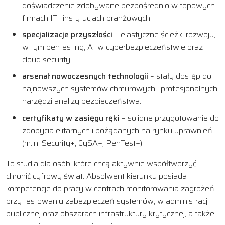
doświadczenie zdobywane bezpośrednio w topowych
firmach IT i instytucjach branżowych.
specjalizacje przyszłości
– elastyczne ścieżki rozwoju,
w tym pentesting, AI w cyberbezpieczeństwie oraz
cloud security.
arsenał nowoczesnych technologii
– stały dostęp do
najnowszych systemów chmurowych i profesjonalnych
narzędzi analizy bezpieczeństwa.
certyfikaty w zasięgu ręki
– solidne przygotowanie do
zdobycia elitarnych i pożądanych na rynku uprawnień
(m.in. Security+, CySA+, PenTest+).
To studia dla osób, które chcą aktywnie współtworzyć i
chronić cyfrowy świat. Absolwent kierunku posiada
kompetencje do pracy w centrach monitorowania zagrożeń
przy testowaniu zabezpieczeń systemów, w administracji
publicznej oraz obszarach infrastruktury krytycznej, a także