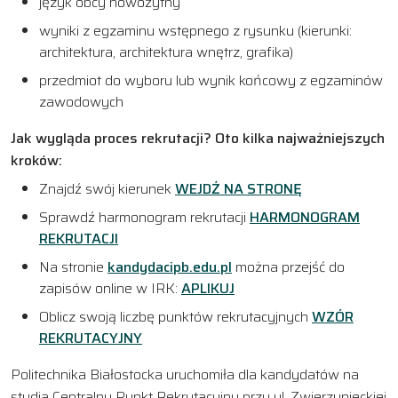
język obcy nowożytny
wyniki z egzaminu wstępnego z rysunku (kierunki:
architektura, architektura wnętrz, grafika)
przedmiot do wyboru lub wynik końcowy z egzaminów
zawodowych
Jak wygląda proces rekrutacji? Oto kilka najważniejszych
kroków:
Znajdź swój kierunek
WEJDŹ NA STRONĘ
Sprawdź harmonogram rekrutacji
HARMONOGRAM
REKRUTACJI
Na stronie
kandydacipb.edu.pl
można przejść do
zapisów online w IRK:
APLIKUJ
Oblicz swoją liczbę punktów rekrutacyjnych
WZÓR
REKRUTACYJNY
Politechnika Białostocka uruchomiła dla kandydatów na
studia Centralny Punkt Rekrutacyjny przy ul. Zwierzynieckiej