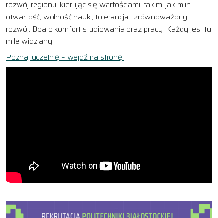
rozwój regionu, kierując się wartościami, takimi jak m.in.
otwartość, wolność nauki, tolerancja i zrównoważony
rozwój. Dba o komfort studiowania oraz pracy. Każdy jest tu
mile widziany.
Poznaj uczelnię – wejdź na stronę!