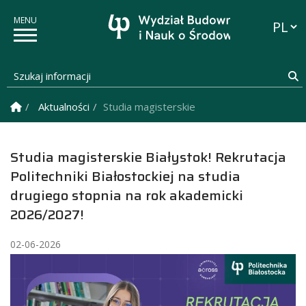
Przełąc
Szukaj informacji
S
Strona Główna
Aktualności
Studia magisterskie Białystok! Rekrutacja P
Studia magisterskie Białystok! Rekrutacja
Politechniki Białostockiej na studia
drugiego stopnia na rok akademicki
2026/2027!
02-06-2026