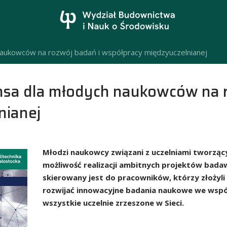
naukowców na rozwój badań i współpracy międzyuczelnianej
nsa dla młodych naukowców na r
nianej
Młodzi naukowcy związani z uczelniami tworzący
możliwość realizacji ambitnych projektów bad
skierowany jest do pracowników, którzy złożyli o
rozwijać innowacyjne badania naukowe we wspó
wszystkie uczelnie zrzeszone w Sieci.