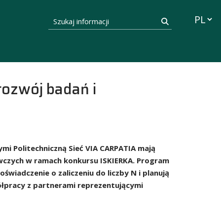
Przełąc
Szukaj informacji
Szukaj
ozwój badań i
mi Politechniczną Sieć VIA CARPATIA mają
awczych w ramach konkursu ISKIERKA. Program
świadczenie o zaliczeniu do liczby N i planują
łpracy z partnerami reprezentującymi