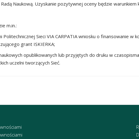
z Radą Naukową. Uzyskanie pozytywnej oceny będzie warunkiem ko
e m.in.:
ni Politechnicznej Sieci VIA CARPATIA wniosku o finansowanie w 
izującego grant ISKIERKA;
 naukowych opublikowanych lub przyjętych do druku w czasopismac
ich uczelni tworzących Sieć.
awnościami
R
awnościami
D