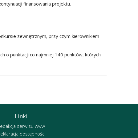
ntynuacji finansowania projektu.
konkursie zewnętrznym, przy czym kierownikiem
h o punktacji co najmniej 140 punktów, których
Linki
edakcja serwisu www
eklaracja dostępności