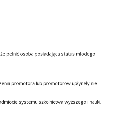
oże pełnić osoba posiadająca status młodego
:
czenia promotora lub promotorów upłynęły nie
podmiocie systemu szkolnictwa wyższego i nauki.