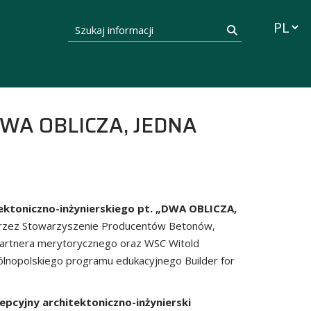
Przełąc
Szukaj informacji
Szukaj
 „DWA OBLICZA, JEDNA
tektoniczno-inżynierskiego pt. „DWA OBLICZA,
przez Stowarzyszenie Producentów Betonów,
– partnera merytorycznego oraz WSC Witold
ólnopolskiego programu edukacyjnego Builder for
epcyjny architektoniczno-inżynierski