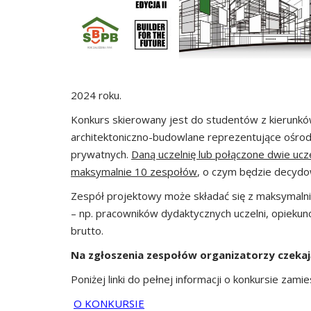
2024 roku.
Konkurs skierowany jest do studentów z kierunków
architektoniczno-budowlane reprezentujące ośrodk
prywatnych.
Daną uczelnię lub połączone dwie ucz
maksymalnie 10 zespołów
, o czym będzie decydo
Zespół projektowy może składać się z maksymalni
– np. pracowników dydaktycznych uczelni, opieku
brutto.
Na zgłoszenia zespołów organizatorzy czekają
Poniżej linki do pełnej informacji o konkursie zam
O KONKURSIE