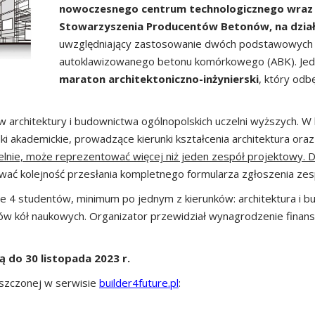
nowoczesnego centrum technologicznego wraz
Stowarzyszenia Producentów Betonów, na dział
uwzględniający zastosowanie dwóch podstawowych te
autoklawizowanego betonu komórkowego (ABK). Jed
maraton architektoniczno-inżynierski
, który odb
 architektury i budownictwa ogólnopolskich uczelni wyższych. W
i akademickie, prowadzące kierunki kształcenia architektura oraz
elnie, może reprezentować więcej niż jeden zespół projektowy. 
wać kolejność przesłania kompletnego formularza zgłoszenia zes
e 4 studentów, minimum po jednym z kierunków: architektura i 
nów kół naukowych. Organizator przewidział wynagrodzenie finan
 do 30 listopada 2023 r.
ieszczonej w serwisie
builder4future.pl
: