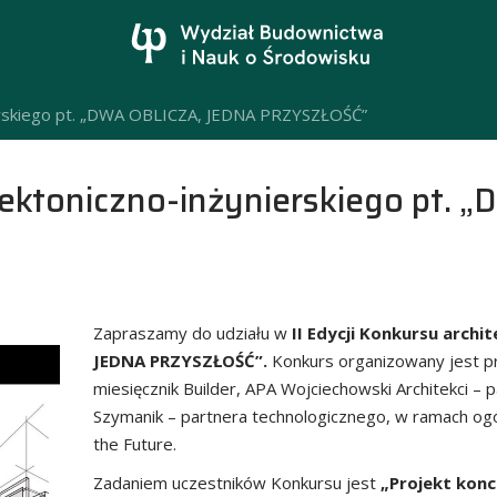
nierskiego pt. „DWA OBLICZA, JEDNA PRZYSZŁOŚĆ”
itektoniczno-inżynierskiego pt.
Zapraszamy do udziału w
II Edycji Konkursu archi
JEDNA PRZYSZŁOŚĆ”.
Konkurs organizowany jest 
miesięcznik Builder, APA Wojciechowski Architekci 
Szymanik – partnera technologicznego, w ramach og
the Future.
Zadaniem uczestników Konkursu jest
„Projekt konc