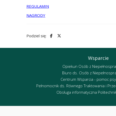
REGULAMIN
NAGRODY
Podziel się:
Wsparcie
Opiekun Osób z Niepełnospr
Biuro ds. Osób z Niepełnospr
Centrum Wsparcia - pomoc psy
Pełnomocnik ds. Równego Traktowania i Przec
Obsługa informatyczna Politechniki