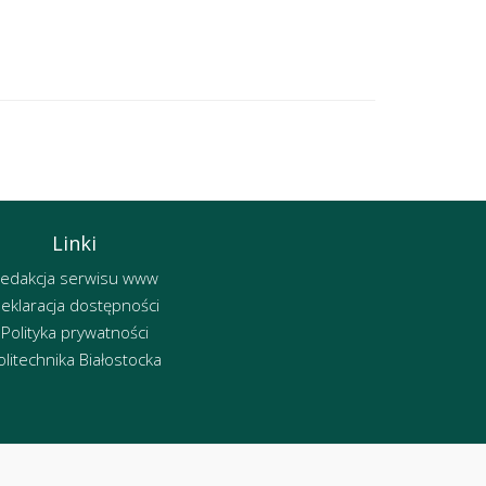
Linki
edakcja serwisu www
eklaracja dostępności
Polityka prywatności
olitechnika Białostocka