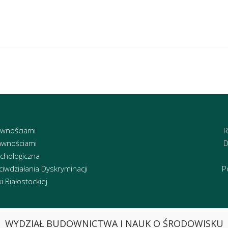
awnościami
R
awnościami
D
chologiczna
iwdziałania Dyskryminacji
P
 Białostockiej
WYDZIAŁ BUDOWNICTWA I NAUK O ŚRODOWISKU