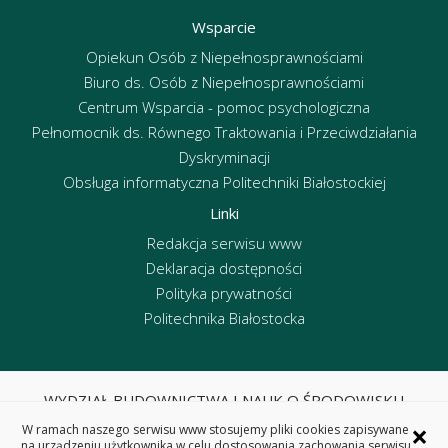
Wsparcie
Opiekun Osób z Niepełnosprawnościami
Biuro ds. Osób z Niepełnosprawnościami
Centrum Wsparcia - pomoc psychologiczna
Pełnomocnik ds. Równego Traktowania i Przeciwdziałania
Dyskryminacji
Obsługa informatyczna Politechniki Białostockiej
Linki
Redakcja serwisu www
Deklaracja dostępności
Polityka prywatności
Politechnika Białostocka
WYDZIAŁ BUDOWNICTWA I NAUK O ŚRODOWISKU
POLITECHNIKA BIAŁOSTOCKA
×
W ramach naszego serwisu www stosujemy pliki cookies zapisywane
ul. Wiejska 45E, 15-351 Białystok
na urządzeniu użytkownika w celu dostosowania zachowania serwisu