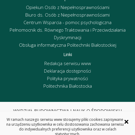
Opiekun Osób z Niepełnosprawnościami
Biuro ds. Osób z Niepełnosprawnościami
Centrum Wsparcia - pomoc psychologiczna
Pełnomocnik ds. Równego Traktowania i Przeciwdziałania
Dyskryminacji
Obsługa informatyczna Politechniki Białostockiej
Linki
Redakcja serwisu www
Deklaracja dostępności
Polityka prywatności
Politechnika Białostocka
WYDZIAŁ BUDOWNICTWA I NAUK O ŚRODOWISKU
POLITECHNIKA BIAŁOSTOCKA
×
W ramach naszego serwisu www stosujemy pliki cookies zapisywane
ul. Wiejska 45E, 15-351 Białystok
na urządzeniu użytkownika w celu dostosowania zachowania serwisu
do indywidualnych preferencji użytkownika oraz w celach
tel. centrala 85 746 95 60, fax 85 746 95 59
statystycznych.