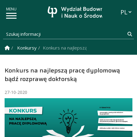
Przełąc
Szukaj informacji
Sz
Strona Główna
Konkursy
Konkurs na najlepszą pracę dyplomową bąd
Konkurs na najlepszą pracę dyplomową
bądź rozprawę doktorską
27-10-2020