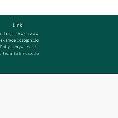
Linki
edakcja serwisu www
eklaracja dostępności
Polityka prywatności
olitechnika Białostocka