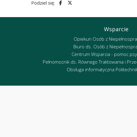
Podziel się:
Wsparcie
Opiekun Osób z Niepełnospr
Biuro ds. Osób z Niepełnospr
Centrum Wsparcia - pomoc psy
Pełnomocnik ds. Równego Traktowania i Przec
Obsługa informatyczna Politechniki