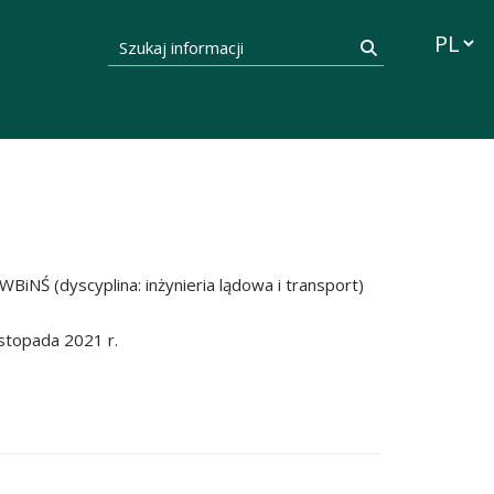
Przełąc
Szukaj informacji
Szukaj
iNŚ (dyscyplina: inżynieria lądowa i transport)
stopada 2021 r.