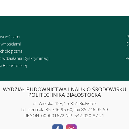
awnościami
R
awnościami
D
chologiczna
iwdziałania Dyskryminacji
P
 Białostockiej
WYDZIAŁ BUDOWNICTWA I NAUK O ŚRODOWISKU
POLITECHNIKA BIAŁOSTOCKA
ul. Wiejska 45E, 15-351 Białystok
tel. centrala 85 746 95 60, fax 85 746 95 59
REGON: 000001672 NIP: 542-020-87-21