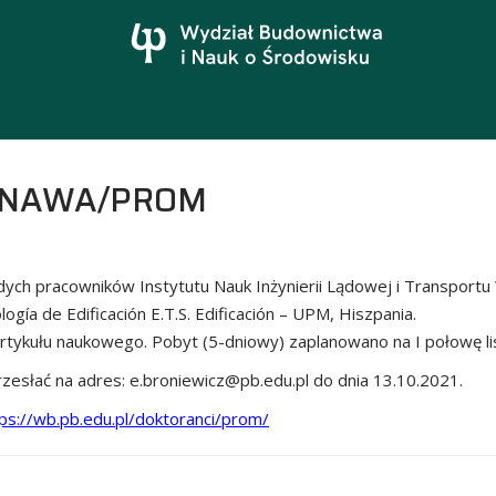
mu NAWA/PROM
 pracowników Instytutu Nauk Inżynierii Lądowej i Transportu WB
ogía de Edificación E.T.S. Edificación – UPM, Hiszpania.
tykułu naukowego. Pobyt (5-dniowy) zaplanowano na I połowę li
słać na adres: e.broniewicz@pb.edu.pl do dnia 13.10.2021.
ps://wb.pb.edu.pl/doktoranci/prom/