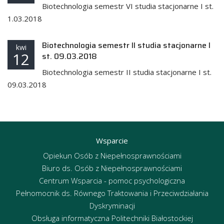
Biotechnologia semestr VI studia stacjonarne I st.
1.03.2018
Biotechnologia semestr II studia stacjonarne I
kwi
12
st. 09.03.2018
Biotechnologia semestr II studia stacjonarne I st.
09.03.2018
Wsparcie
Opiekun Osób z Niepełnosprawnościami
Biuro ds. Osób z Niepełnosprawnościami
Centrum Wsparcia - pomoc psychologiczna
Pełnomocnik ds. Równego Traktowania i Przeciwdziałania
Dyskryminacji
Obsługa informatyczna Politechniki Białostockiej