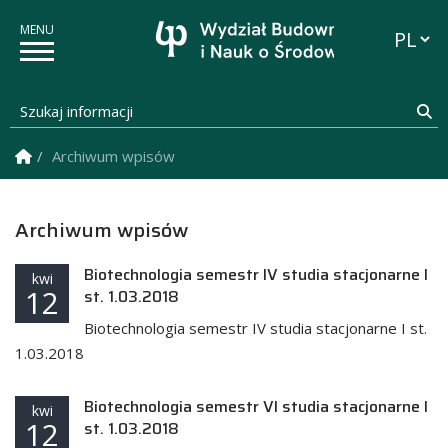
Przełąc
Szukaj informacji
Sz
Strona Główna
Archiwum wpisów
Archiwum wpisów
Biotechnologia semestr IV studia stacjonarne I
kwi
12
st. 1.03.2018
Biotechnologia semestr IV studia stacjonarne I st.
1.03.2018
Biotechnologia semestr VI studia stacjonarne I
kwi
12
st. 1.03.2018