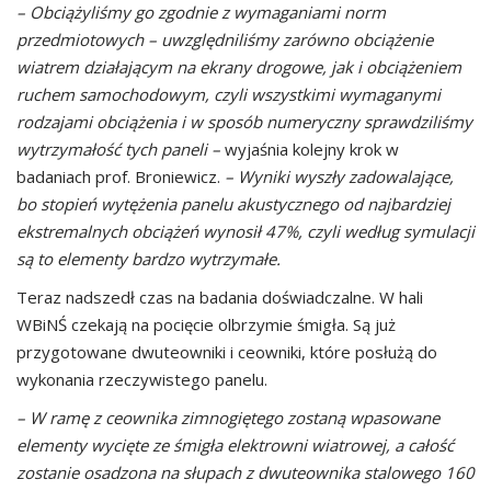
– Obciążyliśmy go zgodnie z wymaganiami norm
przedmiotowych – uwzględniliśmy zarówno obciążenie
wiatrem działającym na ekrany drogowe, jak i obciążeniem
ruchem samochodowym, czyli wszystkimi wymaganymi
rodzajami obciążenia i w sposób numeryczny sprawdziliśmy
wytrzymałość tych paneli –
wyjaśnia kolejny krok w
badaniach prof. Broniewicz.
– Wyniki wyszły zadowalające,
bo stopień wytężenia panelu akustycznego od najbardziej
ekstremalnych obciążeń wynosił 47%, czyli według symulacji
są to elementy bardzo wytrzymałe.
Teraz nadszedł czas na badania doświadczalne. W hali
WBiNŚ czekają na pocięcie olbrzymie śmigła. Są już
przygotowane dwuteowniki i ceowniki, które posłużą do
wykonania rzeczywistego panelu.
– W ramę z ceownika zimnogiętego zostaną wpasowane
elementy wycięte ze śmigła elektrowni wiatrowej, a całość
zostanie osadzona na słupach z dwuteownika stalowego 160