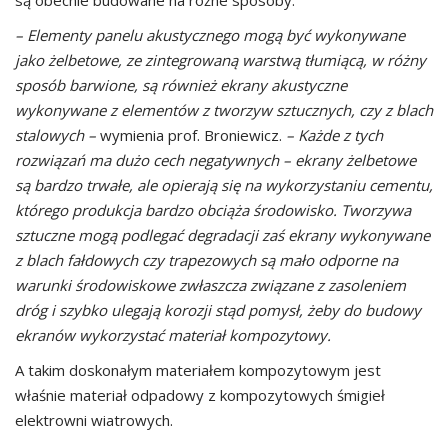
są obecnie budowane na różne sposoby.
– Elementy panelu akustycznego mogą być wykonywane
jako żelbetowe, ze zintegrowaną warstwą tłumiącą, w różny
sposób barwione, są również ekrany akustyczne
wykonywane z elementów z tworzyw sztucznych, czy z blach
stalowych –
wymienia prof. Broniewicz.
– Każde z tych
rozwiązań ma dużo cech negatywnych – ekrany żelbetowe
są bardzo trwałe, ale opierają się na wykorzystaniu cementu,
którego produkcja bardzo obciąża środowisko. Tworzywa
sztuczne mogą podlegać degradacji zaś ekrany wykonywane
z blach fałdowych
czy trapezowych są mało odporne na
warunki środowiskowe zwłaszcza związane z zasoleniem
dróg i szybko ulegają korozji stąd pomysł, żeby do budowy
ekranów wykorzystać materiał kompozytowy.
A takim doskonałym materiałem kompozytowym jest
właśnie materiał odpadowy z kompozytowych śmigieł
elektrowni wiatrowych.