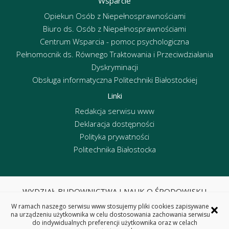
Wsparcie
Opiekun Osób z Niepełnosprawnościami
Biuro ds. Osób z Niepełnosprawnościami
Centrum Wsparcia - pomoc psychologiczna
Pełnomocnik ds. Równego Traktowania i Przeciwdziałania
Dyskryminacji
Obsługa informatyczna Politechniki Białostockiej
Linki
Redakcja serwisu www
Deklaracja dostępności
Polityka prywatności
Politechnika Białostocka
WYDZIAŁ BUDOWNICTWA I NAUK O ŚRODOWISKU
POLITECHNIKA BIAŁOSTOCKA
×
W ramach naszego serwisu www stosujemy pliki cookies zapisywane
ul. Wiejska 45E, 15-351 Białystok
na urządzeniu użytkownika w celu dostosowania zachowania serwisu
do indywidualnych preferencji użytkownika oraz w celach
tel. centrala 85 746 95 60, fax 85 746 95 59