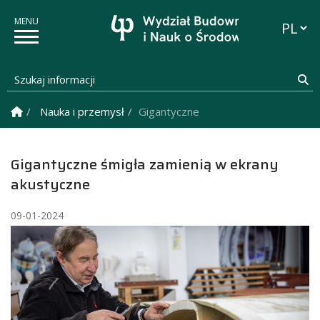
Przełąc
Szukaj informacji
Sz
Strona Główna
Nauka i przemysł
Gigantyczne śmigła zamienią w ekra
Gigantyczne śmigła zamienią w ekrany
akustyczne
09-01-2024