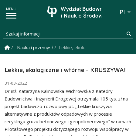
Przełąc
Szukaj informacji
Sz
Strona Główna
Nauka i przemysł
Lekkie, ekologiczne i wtórne – KRU
Lekkie, ekologiczne i wtórne – KRUSZYWA!
31-03-2022
Dr inż. Katarzyna Kalinowska-Wichrowska z Katedry
Budownictwa i Inżynierii Drogowej otrzymała 105 tys. zł na
projekt badawczo-rozwojowy pt. ,,Lekkie kruszywa
alternatywne z produktów odpadowych w procesie
recyklingu gruzu betonowego i geopolimerowego” w ramach
Pilotażowego projektu dotyczącego rozwoju współpracy w