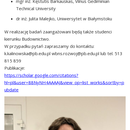
mgr inż. Kęstutis Barkauskas, Vilnus Gediminian
Technical University
dr inż. Julita Malejko, Uniwersytet w Białymstoku
W realizację badań zaangażowani będą także studenci
kierunku Budownictwo.
W przypadku pytań zapraszamy do kontaktu:
k.kalinowska@pb.edu.pl wbns.rozwoj@pb.edu.pl lub tel. 513
815 859
Publikacje:
https://scholar.google.com/citations?
hl=pl&user=88NyNH4AAAAJ&view_op=list_works&sortby=p
ubdate