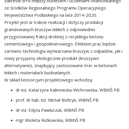
zakresie B+R między biznesem i uczelniami finansowanego
ze środków Regionalnego Programu Operacyjnego
Województwa Podlaskiego na lata 2014-2020.
Projekt jest w trakcie realizacji i dotyczy produkcji
granulowanych kruszyw lekkich z odpowiednio
przygotowanej frakcji drobnej z recyklingu betonu
cementowego i geopolimerowego. Efektem prac będzie
zarówno technologia wytwarzania kruszyw z odpadów, jak i
nowy przyjazny ekologicznie produkt (kruszywo
alternatywne), znajdujący zastosowane m.in. w betonach
lekkich i materiałach budowlanych.
W skład konsorcjum projektowego wchodzą:
dr inż. Katarzyna Kalinowska-Wichrowska, WBiNŚ PB
prof. dr hab. inż. Michał Bołtryk, WBiNŚ PB
dr inż. Edyta Pawluczuk, WBiNŚ PB
mgr Wioleta Rutkowska, WBiNŚ PB