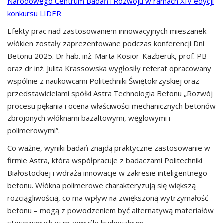
Narodowego Centrum Badań i Rozwoju w ramach XIV edycji
konkursu LIDER
Efekty prac nad zastosowaniem innowacyjnych mieszanek
włókien zostały zaprezentowane podczas konferencji Dni
Betonu 2025. Dr hab. inż. Marta Kosior-Kazberuk, prof. PB
oraz dr inż. Julita Krassowska wygłosiły referat opracowany
wspólnie z naukowcami Politechniki Świętokrzyskiej oraz
przedstawicielami spółki Astra Technologia Betonu „Rozwój
procesu pękania i ocena właściwości mechanicznych betonów
zbrojonych włóknami bazaltowymi, węglowymi i
polimerowymi”.
Co ważne, wyniki badań znajdą praktyczne zastosowanie w
firmie Astra, która współpracuje z badaczami Politechniki
Białostockiej i wdraża innowacje w zakresie inteligentnego
betonu. Włókna polimerowe charakteryzują się większą
rozciągliwością, co ma wpływ na zwiększoną wytrzymałość
betonu – mogą z powodzeniem być alternatywą materiałów
stosowanych w przemyśle budowalnym.