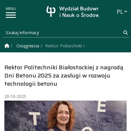
Przełąc
Szukaj informacji
S
Strona Główna
Osiągniecia
Rektor Politechniki Białostockiej z nagrod
Rektor Politechniki Białostockiej z nagrodą
Dni Betonu 2025 za zasługi w rozwoju
technologii betonu
20-10-2025