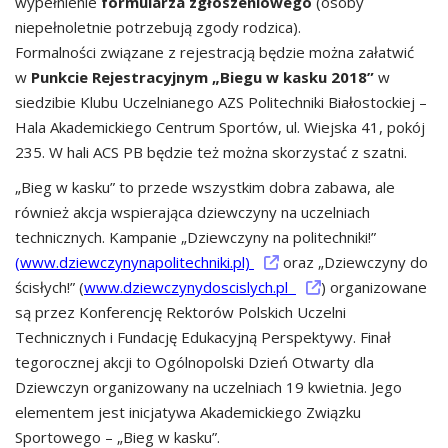
wypełnienie
formularza zgłoszeniowego
(osoby
niepełnoletnie potrzebują zgody rodzica).
Formalności związane z rejestracją będzie można załatwić
w
Punkcie Rejestracyjnym „Biegu w kasku 2018”
w
siedzibie Klubu Uczelnianego AZS Politechniki Białostockiej –
Hala Akademickiego Centrum Sportów, ul. Wiejska 41, pokój
235. W hali ACS PB będzie też można skorzystać z szatni.
„Bieg w kasku” to przede wszystkim dobra zabawa, ale
również akcja wspierająca dziewczyny na uczelniach
technicznych. Kampanie „Dziewczyny na politechniki!”
(www.dziewczynynapolitechniki.pl)
oraz „Dziewczyny do
ścisłych!” (
www.dziewczynydoscislych.pl
) organizowane
są przez Konferencję Rektorów Polskich Uczelni
Technicznych i Fundację Edukacyjną Perspektywy. Finał
tegorocznej akcji to Ogólnopolski Dzień Otwarty dla
Dziewczyn organizowany na uczelniach 19 kwietnia. Jego
elementem jest inicjatywa Akademickiego Związku
Sportowego – „Bieg w kasku”.