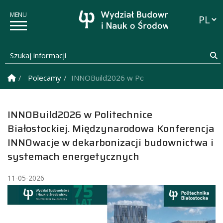
Przełąc
Szukaj informacji
S
Strona Główna
Polecamy
INNOBuild2026 w Politechnice Białostockie
INNOBuild2026 w Politechnice
Białostockiej. Międzynarodowa Konferencja
INNOwacje w dekarbonizacji budownictwa i
systemach energetycznych
11-05-2026