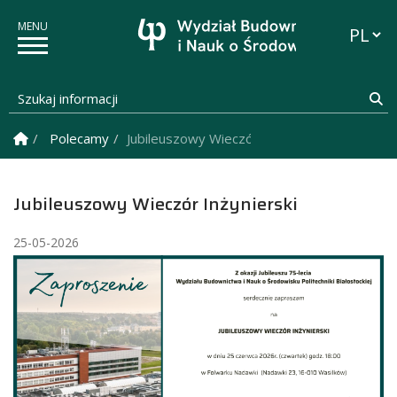
Przełąc
Szukaj informacji
Sz
Strona Główna
Polecamy
Jubileuszowy Wieczór Inżynierski
Jubileuszowy Wieczór Inżynierski
25-05-2026