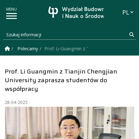
Przełąc
Szukaj informacji
Sz
Strona Główna
Polecamy
Prof. Li Guangmin z Tianjin Chengjian Univ
Prof. Li Guangmin z Tianjin Chengjian
University zaprasza studentów do
współpracy
28-04-2025