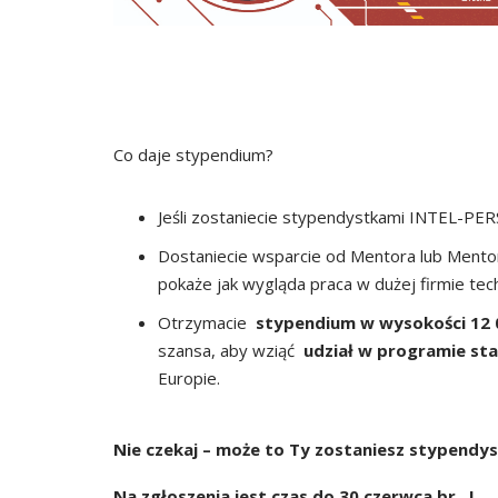
Co daje stypendium?
Jeśli zostaniecie stypendystkami INTEL-
Dostaniecie wsparcie od Mentora lub Mentor
pokaże jak wygląda praca w dużej firmie tech
Otrzymacie
stypendium w wysokości 12 
szansa, aby wziąć
udział w programie st
Europie.
Nie czekaj – może to Ty zostaniesz stypendy
Na zgłoszenia jest czas do 30 czerwca br. !