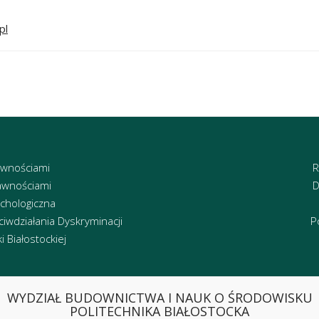
pl
awnościami
R
awnościami
D
chologiczna
iwdziałania Dyskryminacji
P
 Białostockiej
WYDZIAŁ BUDOWNICTWA I NAUK O ŚRODOWISKU
POLITECHNIKA BIAŁOSTOCKA