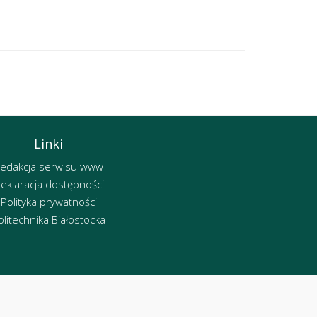
Linki
edakcja serwisu www
eklaracja dostępności
Polityka prywatności
olitechnika Białostocka