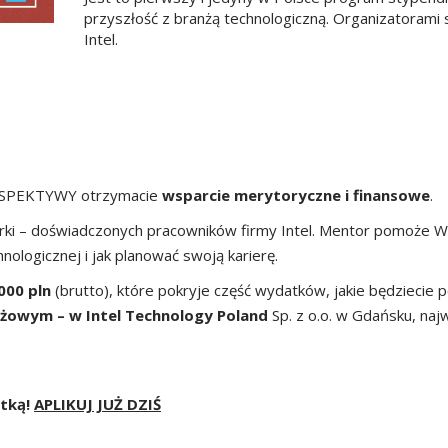
przyszłość z branżą technologiczną. Organizatorami
Intel.
PERSPEKTYWY otrzymacie
wsparcie merytoryczne i finansowe
.
ki – doświadczonych pracowników firmy Intel. Mentor pomoże Wa
nologicznej i jak planować swoją karierę.
000 pln
(brutto), które pokryje część wydatków, jakie będziecie p
ażowym – w Intel Technology Poland
Sp. z o.o. w Gdańsku, n
stką!
APLIKUJ JUŻ DZIŚ