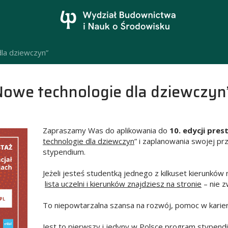
la dziewczyn”
Nowe technologie dla dziewczyn
Zapraszamy Was do aplikowania do
10.
edycji pre
technologie dla dziewczyn
” i zaplanowania swojej pr
stypendium.
Jeżeli jesteś studentką jednego z kilkuset kierunków
lista uczelni i kierunków znajdziesz na stronie
– nie zw
To niepowtarzalna szansa na rozwój, pomoc w karie
Jest to pierwszy i jedyny w Polsce program stypendi