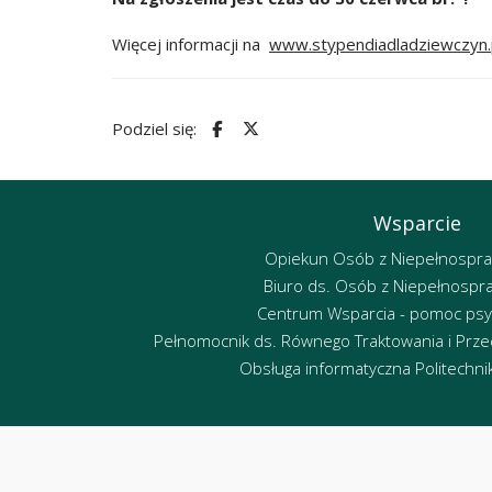
Więcej informacji na
www.stypendiadladziewczyn.
Podziel się:
Wsparcie
Opiekun Osób z Niepełnospr
Biuro ds. Osób z Niepełnospr
Centrum Wsparcia - pomoc psy
Pełnomocnik ds. Równego Traktowania i Przec
Obsługa informatyczna Politechniki