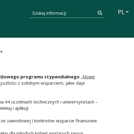
Przełąc
Szukaj informacji
Szukaj
”
stiżowego programu stypendialnego
„
Nowe
zyszłości z solidnym wsparciem, jakie daje
 na 44 uczelniach technicznych i uniwersytetach –
lekaj i aplikuj!
rze zawodowej i konkretne wsparcie finansowe.
alny dla młodych kobiet wiążących swoją