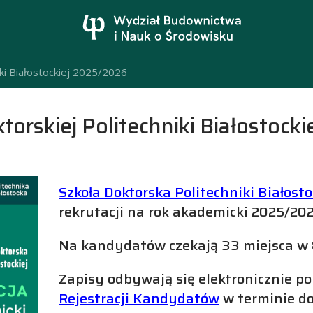
iki Białostockiej 2025/2026
torskiej Politechniki Białostock
Szkoła Doktorska Politechniki Białosto
rekrutacji na rok akademicki 2025/202
Na kandydatów czekają 33 miejsca w
Zapisy odbywają się elektronicznie p
Rejestracji Kandydatów
w terminie do