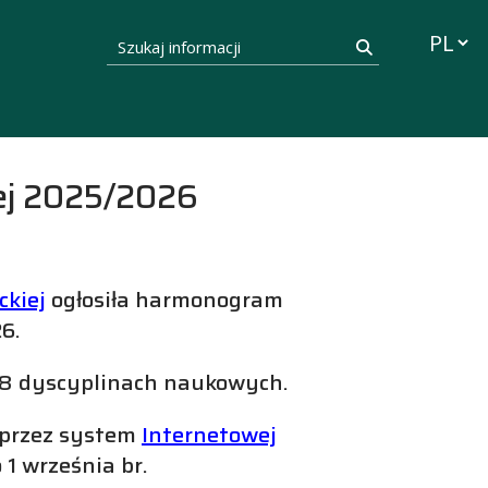
Przełąc
Szukaj informacji
Szukaj
iej 2025/2026
ckiej
ogłosiła harmonogram
6.
 8 dyscyplinach naukowych.
oprzez system
Internetowej
 1 września br.