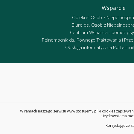
Wsparcie
Opiekun Osób z Niepełnospr
Biuro ds. Osób z Niepełnospr
Centrum Wsparcia - pomoc psy
Pełnomocnik ds. Równego Traktowania i Przec
Obsługa informatyczna Politechniki
W ramach naszego serwisu www stosujemy pliki cookies zapisywane
Użytkownik ma możl
Korzystając ze s