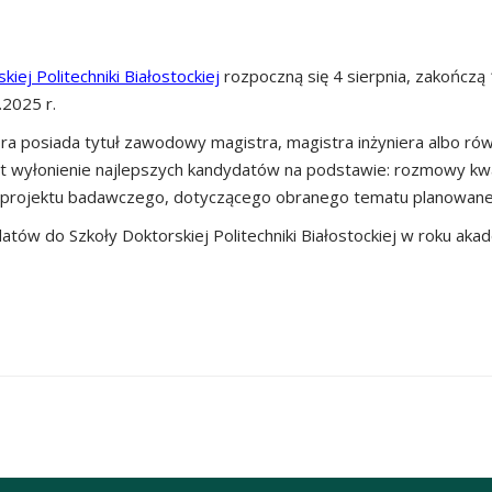
iej Politechniki Białostockiej
rozpoczną się 4 sierpnia, zakończą
2025 r.
óra posiada tytuł zawodowy magistra, magistra inżyniera albo r
t wyłonienie najlepszych kandydatów na podstawie: rozmowy kwal
i projektu badawczego, dotyczącego obranego tematu planowanej
atów do Szkoły Doktorskiej Politechniki Białostockiej w roku aka