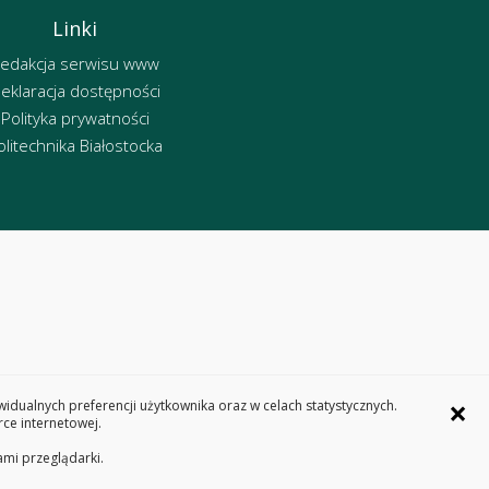
Linki
edakcja serwisu www
eklaracja dostępności
Polityka prywatności
olitechnika Białostocka
×
dualnych preferencji użytkownika oraz w celach statystycznych.
ce internetowej.
ami przeglądarki.