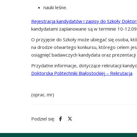
nauki leśne.
Rejestracja kandydatów i zapisy do Szkoły Doktorsk
kandydatami zaplanowane są w terminie 10-12.09.
O przyjęcie do Szkoły może ubiegać się osoba, kt
na drodze otwartego konkursu, którego celem jes
osiągnięć badawczych kandydata oraz prezentacj
Przydatne informacje, dotyczące rekrutacji kandyd
Doktorska Politechniki Białostockiej – Rekrutacja
(oprac. mr)
Podziel się: