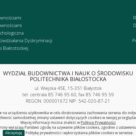
awnościami
R
awnościami
D
chologiczna
iwdziałania Dyskryminacji
P
 Białostockiej
WYDZIAŁ BUDOWNICTWA I NAUK O ŚRODOWISKU
POLITECHNIKA BIAŁOSTOCKA
ul. Wiejska 45E, 15-351 Białystok
tel. centrala 85 746 95 60, fax 85 746 95 59
REGON: 000001672 NIP: 542-020-87-21
 na urządzeniu użytkownika w celu dostosowania zachowania serwisu do indywi
iwość samodzielnej zmiany ustawień dotyczących cookies w swojej przeglądar
Więcej informacji można znaleźć w
Polityce Prywatności
trony wyrażają Państwo zgodę na używanie plików cookies, zgodnie z ustawieni
Copyright © 2025 Politechnika Białostocka
Akceptuję
Politykę prywatności i wykorzystania plików cookies w serwisie.