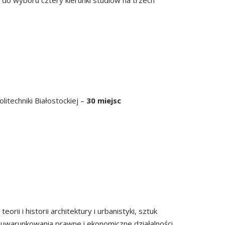
ą do wyboru cztery kierunki studiów na trzech
itechniki Białostockiej –
30 miejsc
ii i historii architektury i urbanistyki, sztuk
sz uwarunkowania prawne i ekonomiczne działalności