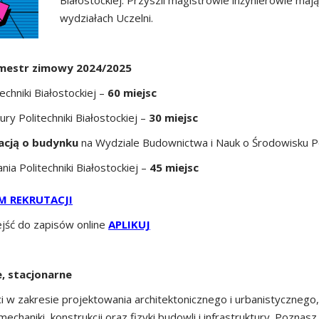
Białostockiej. Przyszli magistrowie inżynierowie maj
wydziałach Uczelni.
semestr zimowy 2024/2025
echniki Białostockiej –
60 miejsc
ry Politechniki Białostockiej –
30 miejsc
acją o budynku
na Wydziale Budownictwa i Nauk o Środowisku Pol
nia Politechniki Białostockiej –
45 miejsc
 REKRUTACJI
ejść do zapisów online
APLIKUJ
e, stacjonarne
 zakresie projektowania architektonicznego i urbanistycznego, teor
echaniki, konstrukcji oraz fizyki budowli i infrastruktury. Pozna