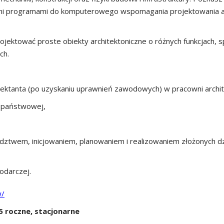
mi programami do komputerowego wspomagania projektowania arc
rojektować proste obiekty architektoniczne o różnych funkcjach, 
ch.
ektanta (po uzyskaniu uprawnień zawodowych) w pracowni archite
i państwowej,
radztwem, inicjowaniem, planowaniem i realizowaniem złożonych d
odarczej.
w/
5 roczne, stacjonarne