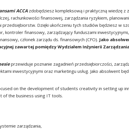
nansami ACCA
zdobędziesz kompleksową i praktyczną wiedzę z 
zej, rachunkowości finansowej, zarządzania ryzykiem, planowani
ami przedsiębiorstw. Dzięki ukończeniu tych studiów będziesz w s
ytor, kontroler finansowy, zarządzający funduszami inwestycyjnym
 finansowy, członek zarządu ds. finansowych (CFO).
Jako absolwe
acyjnej zawartej pomiędzy Wydziałem Inżynierii Zarządzania
nesie
przewiduje poznanie zagadnień przedsiębiorczości, zarządza
jektami inwestycyjnymi oraz marketingu usług. Jako absolwent bę
used on the development of students creativity in setting up in
t of the business using IT tools.
systemie zarządzania,