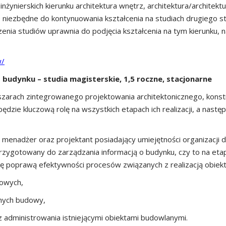
żynierskich kierunku architektura wnętrz, architektura/architektu
 niezbędne do kontynuowania kształcenia na studiach drugiego st
enia studiów uprawnia do podjęcia kształcenia na tym kierunku,
w/
 budynku – studia magisterskie, 1,5 roczne, stacjonarne
zarach zintegrowanego projektowania architektonicznego, konst
dzie kluczową rolę na wszystkich etapach ich realizacji, a nastę
o menadżer oraz projektant posiadający umiejętności organizacj
rzygotowany do zarządzania informacją o budynku, czy to na etapi
ię poprawą efektywności procesów związanych z realizacją obiek
towych,
jnych budowy,
z administrowania istniejącymi obiektami budowlanymi.