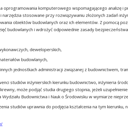
ia oprogramowania komputerowego wspomagającego analizę i p
 i narzędzia stosowane przy rozwiązywaniu złożonych zadań inży
owania obiektów budowlanych oraz ich elementów. Z pomocą pozn
ęwzięć budowlanych i wdrożyć odpowiednie zasady bezpieczeństwa 
wykonawczych, deweloperskich,
ateriałów budowlanych,
 innych jednostkach administracji związanej z budownictwem, tran
nci studiów inżynierskich kierunku budownictwo, inżynieria środo
okrewny, może podjąć studia drugiego stopnia, jeżeli uzupełnie
a Wydziału Budownictwa i Nauk o Środowisku w wymiarze nieprz
enia studiów uprawnia do podjęcia kształcenia na tym kierunku,
w/