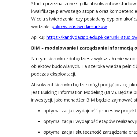
Studia przeznaczone są dla absolwentów studiów in
kwalifikacje pierwszego stopnia oraz kompetencje
W celu stwierdzenia, czy posiadany dyplom ukończ
wydziale:
pokrewieństwo kierunków
Aplikuj:
https://kandydacipb.edu.pl/kierunki-studio
BIM – modelowanie i zarządzanie informacją o
Na tym kierunku zdobędziesz wykształcenie w obs
obiektów budowlanych. Ta szeroka wiedza pełnić bę
podczas eksploatacji.
Absolwent kierunku będzie mógł podjąć pracę jak
jest Building Information Modeling (BIM). Będzie p
inwestycji. Jako menadżer BIM będzie zajmować s
optymalizacja i wydajność procesów projek
optymalizacja i wydajność etapów realizacy
optymalizacja i skuteczność zarządzania ora