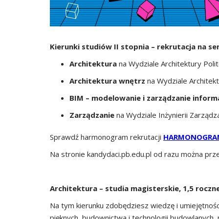
Kierunki studiów II stopnia – rekrutacja na 
Architektura
na Wydziale Architektury Polit
Architektura wnętrz
na Wydziale Architektu
BIM – modelowanie i zarządzanie inform
Zarządzanie
na Wydziale Inżynierii Zarządza
Sprawdź harmonogram rekrutacji
HARMONOGRAM
Na stronie kandydaci.pb.edu.pl od razu można prz
Architektura – studia magisterskie, 1,5 roczn
Na tym kierunku zdobędziesz wiedzę i umiejętności w
pięknych, budownictwa i technologii budowlanych, m