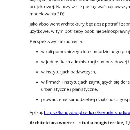
projektowej. Nauczysz się posługiwać najnowszy
modelowania 3D).
Jako absolwent architektury będziesz potrafił zap
użytkowe, w tym potrzeby osób niepełnosprawny
Perspektywy zatrudnienia:
w roli pomocniczego lub samodzielnego proj
w jednostkach administracji samorządowej 
w instytucjach badawczych,
w firmach i instytucjach zajmujących się do
urbanistyczne i planistyczne,
prowadzenie samodzielnej działalności gosp
Aplikuj:
https://kandydacipb.edu.pl/kierunki-studio
Architektura wnętrz – studia magisterskie, 1,