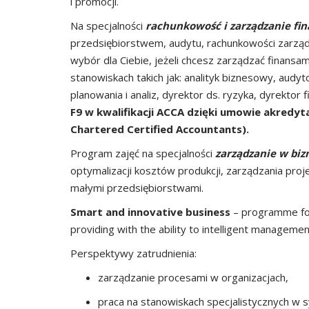
i promocji.
Na specjalności
rachunkowość i zarządzanie fi
przedsiębiorstwem, audytu, rachunkowości zarządc
wybór dla Ciebie, jeżeli chcesz zarządzać finans
stanowiskach takich jak: analityk biznesowy, aud
planowania i analiz, dyrektor ds. ryzyka, dyrektor
F9 w kwalifikacji ACCA dzięki umowie akredyt
Chartered Certified Accountants).
Program zajęć na specjalności
zarządzanie w biz
optymalizacji kosztów produkcji, zarządzania pro
małymi przedsiębiorstwami.
Smart and innovative business
– programme foc
providing with the ability to intelligent managemen
Perspektywy zatrudnienia:
zarządzanie procesami w organizacjach,
praca na stanowiskach specjalistycznych w 