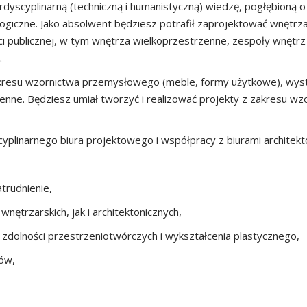
dyscyplinarną (techniczną i humanistyczną) wiedzę, pogłębioną o
giczne. Jako absolwent będziesz potrafił zaprojektować wnętrza w
ści publicznej, w tym wnętrza wielkoprzestrzenne, zespoły wnęt
.
akresu wzornictwa przemysłowego (meble, formy użytkowe), wysta
zenne. Będziesz umiał tworzyć i realizować projekty z zakresu wz
plinarnego biura projektowego i współpracy z biurami architekt
trudnienie,
nętrzarskich, jak i architektonicznych,
dolności przestrzeniotwórczych i wykształcenia plastycznego,
tów,