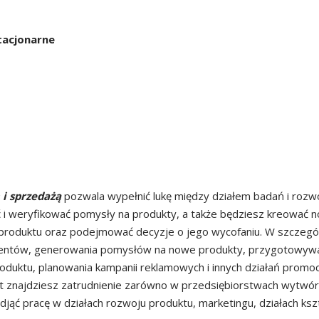
stacjonarne
i sprzedażą
pozwala wypełnić lukę między działem badań i rozwo
 i weryfikować pomysły na produkty, a także będziesz kreować now
roduktu oraz podejmować decyzje o jego wycofaniu. W szczególn
 klientów, generowania pomysłów na nowe produkty, przygotowywani
produktu, planowania kampanii reklamowych i innych działań prom
 znajdziesz zatrudnienie zarówno w przedsiębiorstwach wytwórcz
jąć pracę w działach rozwoju produktu, marketingu, działach kszta