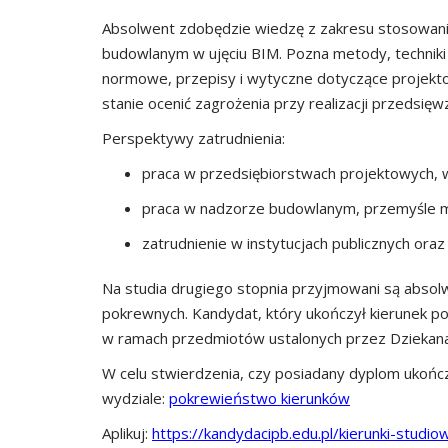
Absolwent zdobędzie wiedzę z zakresu stosowan
budowlanym w ujęciu BIM. Pozna metody, techniki
normowe, przepisy i wytyczne dotyczące projekt
stanie ocenić zagrożenia przy realizacji przedsi
Perspektywy zatrudnienia:
praca w przedsiębiorstwach projektowych, 
praca w nadzorze budowlanym, przemyśle m
zatrudnienie w instytucjach publicznych oraz
Na studia drugiego stopnia przyjmowani są absolwe
pokrewnych. Kandydat, który ukończył kierunek p
w ramach przedmiotów ustalonych przez Dziekan
W celu stwierdzenia, czy posiadany dyplom ukończ
wydziale:
pokrewieństwo kierunków
Aplikuj:
https://kandydacipb.edu.pl/kierunki-studio