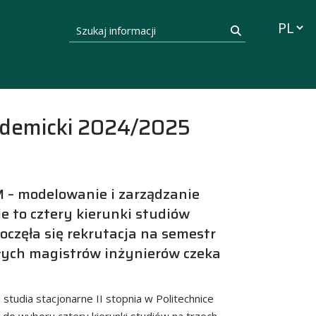
Przełąc
Szukaj informacji
Szukaj
kademicki 2024/2025
M – modelowanie i zarządzanie
e to cztery kierunki studiów
poczęła się rekrutacja na semestr
łych magistrów inżynierów czeka
studia stacjonarne II stopnia w Politechnice