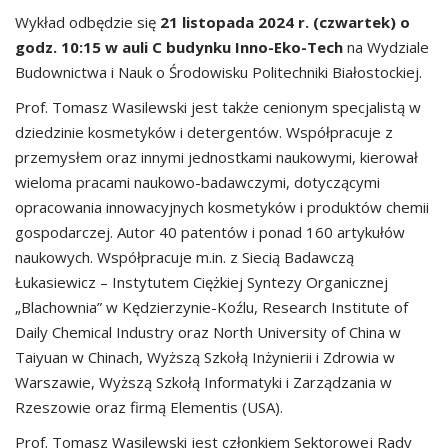
Wykład odbędzie się
21 listopada 2024 r. (czwartek) o
godz. 10:15
w auli C budynku Inno-Eko-Tech
na Wydziale
Budownictwa i Nauk o Środowisku Politechniki Białostockiej.
Prof. Tomasz Wasilewski jest także cenionym specjalistą w
dziedzinie kosmetyków i detergentów. Współpracuje z
przemysłem oraz innymi jednostkami naukowymi, kierował
wieloma pracami naukowo-badawczymi, dotyczącymi
opracowania innowacyjnych kosmetyków i produktów chemii
gospodarczej. Autor 40 patentów i ponad 160 artykułów
naukowych. Współpracuje m.in. z Siecią Badawczą
Łukasiewicz – Instytutem Ciężkiej Syntezy Organicznej
„Blachownia” w Kędzierzynie-Koźlu, Research Institute of
Daily Chemical Industry oraz North University of China w
Taiyuan w Chinach, Wyższą Szkołą Inżynierii i Zdrowia w
Warszawie, Wyższą Szkołą Informatyki i Zarządzania w
Rzeszowie oraz firmą Elementis (USA).
Prof. Tomasz Wasilewski jest członkiem Sektorowej Rady