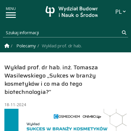
Przełąc
Szukaj informacji
Sz
Strona Główna
Polecamy
Wykład prof. dr hab. inż. Tomasza Wasilews
Wykład prof. dr hab. inż. Tomasza
Wasilewskiego „Sukces w branży
kosmetyków i co ma do tego
biotechnologia?”
18-11-2024